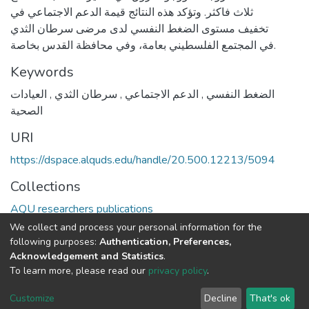
ثلاث فاكثر. وتؤكد هذه النتائج قيمة الدعم الاجتماعي في
تخفيف مستوى الضغط النفسي لدى مرضى سرطان الثدي
في المجتمع الفلسطيني بعامة، وفي محافظة القدس بخاصة.
Keywords
الضغط النفسي
,
الدعم الاجتماعي
,
سرطان الثدي
,
العيادات
الصحية
URI
https://dspace.alquds.edu/handle/20.500.12213/5094
Collections
AQU researchers publications
We collect and process your personal information for the
Full item page
following purposes:
Authentication, Preferences,
Acknowledgement and Statistics
.
To learn more, please read our
privacy policy
.
Al-Quds University
copyright © 2002-2026
SKITCE
Cookie
Privacy
End User
Send
Customize
Decline
That's ok