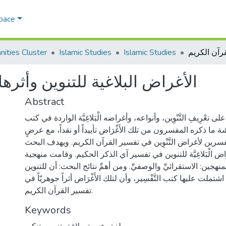
Space
ities Cluster
Islamic Studies
Islamic Studies
الأغراض البلاغية للتنوين وأثره
Abstract
 تعْرِيفِ التَّنْوِين، وأنواعه، وأغراضه الْبَلاغِيَّة الواردة في كتب
قشة ما ذكره المفسرون من تلك الأَغْرَاض تأييداً أو نقداً، مع عرضٍ
سرين لأغراض التَّنْوِين في تفسير القرآن الكريم. ويهدف البحث
ْرَاض الْبَلاغِيَّة للتنوين في تفسير آي الذكر الحكيم. وقامت منهجية
هجين: الاستقرائيِّ والوصفيِّ. ومن أهمِّ نتائج البحث: أن للتنوين
شتملت عليها كتب التَّفْسِير، وأن لتلك الأَغْرَاض أثراً جوهريّاً في
تفسير القرآن الكريم.
Keywords