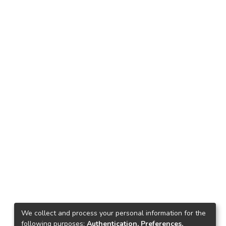
We collect and process your personal information for the
following purposes:
Authentication, Preferences,