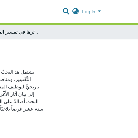
Log In
الأغراض البلاغية للتنوين وأثرها في تفسير القرآن الكريم
يشتمل هذ البحثُ على
التَّفْسِير، ومنا
تاريخيٍّ لتوظيف المف
إلى بيان آثار الأَغ
البحث أصالةً على المن
ستة عشر غرضاً بلاغيّاً ا