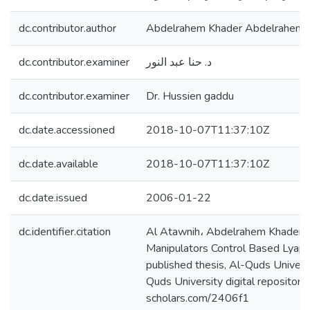
dc.contributor.author
Abdelrahem Khader Abdelrahem 
dc.contributor.examiner
د. حنا عبد النور
dc.contributor.examiner
Dr. Hussien gaddu
dc.date.accessioned
2018-10-07T11:37:10Z
dc.date.available
2018-10-07T11:37:10Z
dc.date.issued
2006-01-22
dc.identifier.citation
Al Atawnih، Abdelrahem Khader. 
Manipulators Control Based Lyap
published thesis, Al-Quds Universi
Quds University digital repository 
scholars.com/2406f1