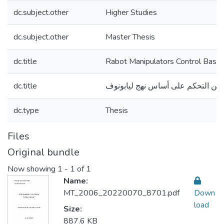
dc.subject.other
Higher Studies
dc.subject.other
Master Thesis
dc.title
Rabot Manipulators Control Base
dc.title
عبين التحكم على أساس نهج ليابونوف
dc.type
Thesis
Files
Original bundle
Now showing
1 - 1 of 1
Name:
MT_2006_20220070_8701.pdf
Down
load
Size:
887.6 KB