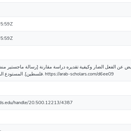
5:59Z
5:59Z
، سارة وليد. (2016). التعويض عن الفعل الضار وكيفية تقديره دراسة مقارنة [رسالة ماج
فلسطين]. المستودع الرقمي لجامعة القدس. https://arab-scholars.com/d6ee09
quds.edu/handle/20.500.12213/4387