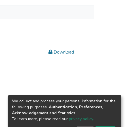
Download
We collect and process your personal information for the
following purposes:
Authentication, Preferences,
Acknowledgement and Statistics
.
To learn more, please read our
privacy policy
.