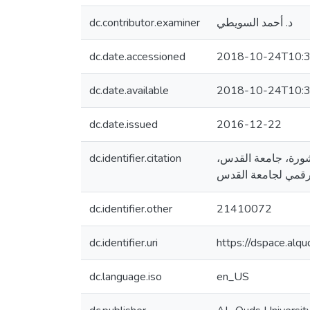
dc.contributor.examiner
د. أحمد السويطي
dc.date.accessioned
2018-10-24T10:3
dc.date.available
2018-10-24T10:3
dc.date.issued
2016-12-22
dc.identifier.citation
ستير منشورة، جامعة القدس
dc.identifier.other
21410072
dc.identifier.uri
https://dspace.al
dc.language.iso
en_US