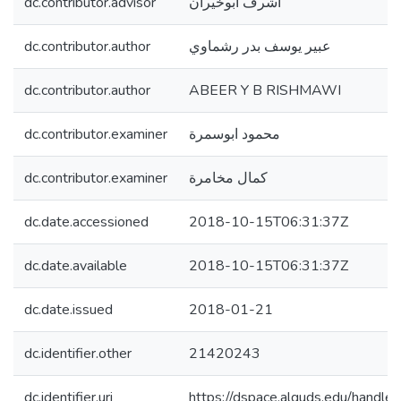
dc.contributor.advisor
أشرف ابوخيران
dc.contributor.author
عبير يوسف بدر رشماوي
dc.contributor.author
ABEER Y B RISHMAWI
dc.contributor.examiner
محمود ابوسمرة
dc.contributor.examiner
كمال مخامرة
dc.date.accessioned
2018-10-15T06:31:37Z
dc.date.available
2018-10-15T06:31:37Z
dc.date.issued
2018-01-21
dc.identifier.other
21420243
dc.identifier.uri
https://dspace.alquds.edu/hand