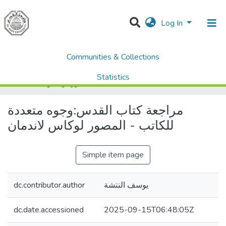
Log In
Communities & Collections
مجلة المقدسية
AQU Publications
Home
العدد الثامن والعشرون .28
Statistics
مراجعة كتاب القدس:وجوه متعددة للكاتب - المصور لوكاس لاندمان
All of DSpace
مراجعة كتاب القدس:وجوه متعددة
للكاتب - المصور لوكاس لاندمان
Simple item page
يوسف النتشة
dc.contributor.author
dc.date.accessioned
2025-09-15T06:48:05Z