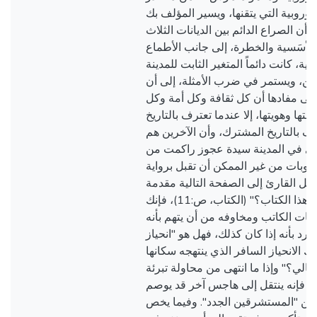
أوروبية التي يتقنها، ويسير المؤلف بك
اً أن الصراع الدائم بين الديانات الثلاث
الأسَسية والخطرة، إلى جانب الأطماع
بية، كانت دائماً المتغير الثابت للمدينة
ين، ويستمر في ضرب الأمثلة، إلى أن
إلى مفادها أن كل ثقافة وكل أمة وكل
فتها وهويتها، إلا عندما تعترف بالتاريخ
رف بالتاريخ المشترك، وأن الآخرين هم
رى في المدينة سيدة عجوز راكمت من
، وبات من غير الممكن أن تقبل برواية
نتقل القارئ إلى الصفحة التالية مقدمة
الكتاب بعنوان "كيف تقرأ هذا الكتاب؟" (الكتاب، ص:11)، فإنك
فظات الكاتب ومخاوفه من أن يتهم بأنه
يرد بأنه إذا كان كذلك، فهل هو "انحياز
 الانحياز السافر الذي ينتهجه سكانها
الي؟" وإذا ما انتهى من محاولة تبرئة
ز، فإنه ينتقل إلى هاجس آخر قد يوصم
ه من "المستشرقين الجدد". وفيما يخص