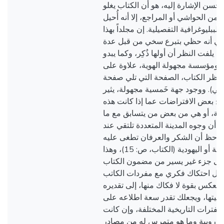
 ص 11). وما يحسن الإشارة إليه، هو أن الكتاب يغلو
من الحواشي أو المراجع، إلا أنه أُحيل (http: //dnb.dnb.de)
 الببليوغرافية التفصيلية. إن مجلداً بهذا
 في أنه حظي بتبرع سخي من قبل عدة
لفت النظر أن أولها ذُكِر، وكما يبدو
ة ومؤسسة مجهولة الهوية، علاوة على
ينظر الكتاب، الصفحة التي تلي صفحة
خلي). ووجود جهة خَمسية مجهولة، يثير
ح بعض الافتراضات عما إذا كانت هذه
امية، أو هي من بعض من يتسابق مع ما
 أن وجوه المدينة المتعددة تلتقي عند
الملاحظ أن الشكر والعرفان تطغى عليه
الشخصيات الإسرائيلية أو اليهودية (الكتاب، ص: 15)، وهذا
ى جزء غير يسير من مضمون الكتاب
أول احتكاك فكري مع مفردات الكاتب
يعكس بقوة لا فكاك منها، إلى تقديره
أهميتها، ويجعلك تقدر سعة اطلاعه على
 الفترات التاريخية المختلفة، وإن كانت
لأوروبية وما هو متمرس له من مصادر