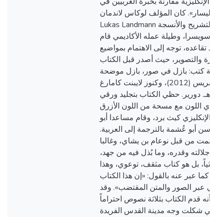
 الإنكليزية مقارنة بخبرة الغربيين في
ى اليسار». كان المؤلف لوكاس لاندمان
Lukas Landmann أستاذاً فخرياً في علم التشريح والأنسجة
 سويسرا، وطيلة عمله الأكاديمي قام
بعد تقاعده، توجه إلى الاهتمام بمواضيع
ارة والتصوير، حيث أصدر قبل الكتاب
اثة كتب: بازل في صور، بازل موضحة
(2010)، على طول بريس (2012)، وكنوز لايبنت كامارغ
يان (2016)، مع هـ. دورير. حظي الكتاب بتجليد ورقي
دي اللون مع مسحة من اللون الأزرق
ص الإنكليزي كيث برد، وقام مساعدا أبو
وسن أبو عُشمة بالترجمة إلى العربية.
 فُقمت من قبل نوعام بن يشاي، وغالبا
 جلالته وقدره، وما بُذل فيه من جهد،
و بحثياً، بل هو كتاب مثقف، توعوي، وهذا
 كما عبر عنه بالقول: «إن هذا الكتاب
في عبر الصور والمتن المقتضب». وقد
 أنه قدم الكتاب بثلاثة نصوص احتراماً
التي شكلت وجه مدينة القدس الفريدة