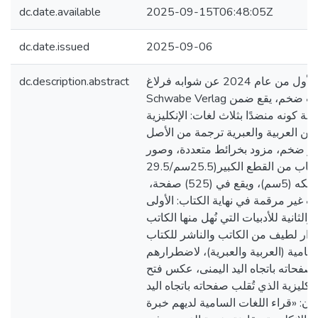
dc.date.available
2025-09-15T06:48:05Z
dc.date.issued
2025-09-06
صدر في النصف الأول من عام 2024 عن شوابه فرلاغ
dc.description.abstract
Schwabe Verlag في بازل - سويسرا، كتاب ضخم، يقع ضمن
ليلة كونه منضدًا بثلاث لغات: الإنكليزية
 من العربية والعبرية ترجمة من الأصل
صور ضخم، مزود بخرائط متعددة، وصور
احترافية ملونة، والكتاب من القطع الكبير(25.5سم/29.5
سم)، مع كعب بلغ سمكه (5سم)، ويقع في (525) صفحة، ​​
 غير مرقمة في نهاية الكتاب: الأولى
لثانية للأدبيات التي نُهل منها الكاتب
عتذار لطيف من الكاتب والناشر للكتاب
لسامية (العربية والعبرية)، لاضطرارهم
 صفحاته باتجاه اليد اليمنى، عكس فتح
نكليزية الذي تُقلب صفحاته باتجاه اليد
أن: «قراء اللغات السامية لديهم خبرة