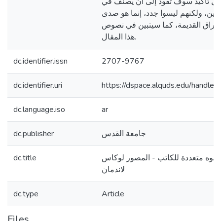
ا بكل تأكيد سوف تقود إلى أن يصنف في
قين، ولكنهم ليسوا جدد، إنما هو صدى
شراق القديمة، كما سيتبين في نصوص
هذا المقال.
dc.identifier.issn
2707-9767
dc.identifier.uri
https://dspace.alquds.edu/handl
dc.language.iso
ar
جامعة القدس
dc.publisher
جوه متعددة للكاتب - المصور لوكاس
dc.title
لاندمان
dc.type
Article
Files