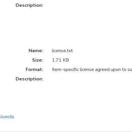
Description:
Name:
license.txt
Size:
1.71 KB
Format:
Item-specific license agreed upon to s
Description:
ouncils