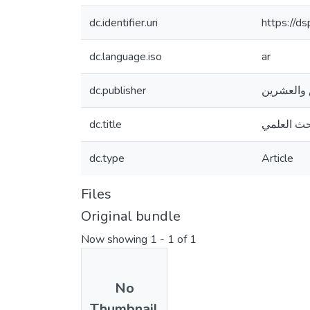
dc.identifier.uri
https://d
dc.language.iso
ar
dc.publisher
 والعشرين
dc.title
بحث العلمي
dc.type
Article
Files
Original bundle
Now showing
1 - 1 of 1
No
Thumbnail