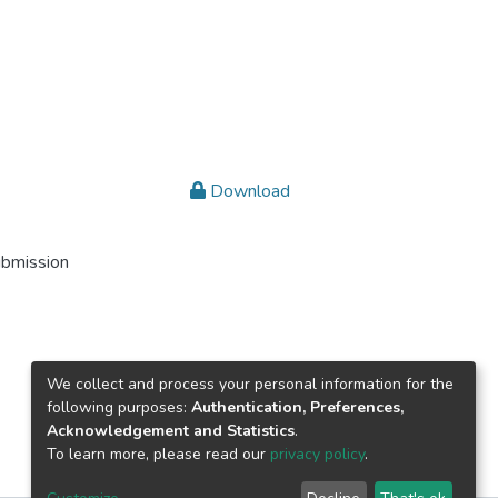
Download
ubmission
We collect and process your personal information for the
following purposes:
Authentication, Preferences,
Acknowledgement and Statistics
.
To learn more, please read our
privacy policy
.