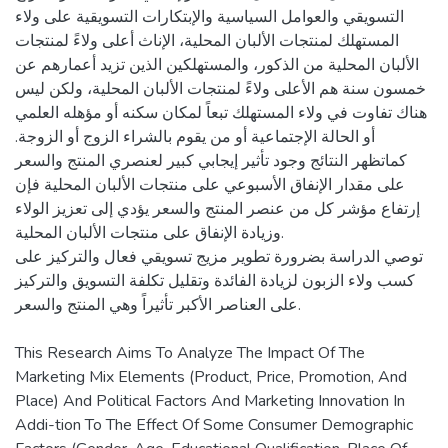
التسويقي والعوامل السياسية والإبتكارات التسويقية على ولاء
المستهلك لمنتجات الألبان المحلية، الإناث أعلى ولاءً لمنتجات
الألبان المحلية من الذكور، والمستهلكين الذين تزيد أعمارهم عن
خمسون سنة هم الأعلى ولاءً لمنتجات الألبان المحلية، ولكن ليس
هناك تفاوت في ولاء المستهلك تبعاً لمكان سكنه أو مؤهله العلمي
أو الحالة الإجتماعية أو من يقوم بالشراء الزوج أو الزوجة.
كماتظهر النتائج وجود تأثير إيجابي كبير لعنصري المنتج والسعر
على مقدار الإنفاق الأسبوعي على منتجات الألبان المحلية فإن
إرتفاع مؤشر كل من عنصر المنتج والسعر يؤدي إلى تعزيز الولاء
وزيادة الإنفاق على منتجات الألبان المحلية.
توصي الدراسة بضرورة تطوير مزيج تسويقي فعال والتركيز على
كسب ولاء الزبون لزيادة الفائدة وتقليل تكلفة التسويق والتركيز
على العناصر الأكبر تأثيراً وهي المنتج والسعر.
This Research Aims To Analyze The Impact Of The
Marketing Mix Elements (Product, Price, Promotion, And
Place) And Political Factors And Marketing Innovation In
Addi-tion To The Effect Of Some Consumer Demographic