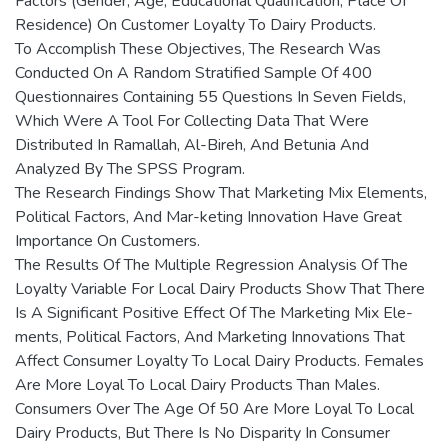
Factors (Gender, Age, Educational Qualification, Place Of
Residence) On Customer Loyalty To Dairy Products.
To Accomplish These Objectives, The Research Was
Conducted On A Random Stratified Sample Of 400
Questionnaires Containing 55 Questions In Seven Fields,
Which Were A Tool For Collecting Data That Were
Distributed In Ramallah, Al-Bireh, And Betunia And
Analyzed By The SPSS Program.
The Research Findings Show That Marketing Mix Elements,
Political Factors, And Mar-keting Innovation Have Great
Importance On Customers.
The Results Of The Multiple Regression Analysis Of The
Loyalty Variable For Local Dairy Products Show That There
Is A Significant Positive Effect Of The Marketing Mix Ele-
ments, Political Factors, And Marketing Innovations That
Affect Consumer Loyalty To Local Dairy Products. Females
Are More Loyal To Local Dairy Products Than Males.
Consumers Over The Age Of 50 Are More Loyal To Local
Dairy Products, But There Is No Disparity In Consumer