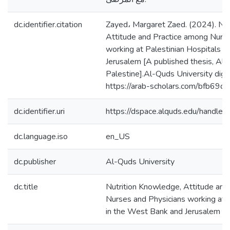
dc.identifier.citation
Zayed، Margaret Zaed. (2024). Nu
Attitude and Practice among Nurse
working at Palestinian Hospitals 
Jerusalem [A published thesis, Al-
Palestine].Al-Quds University digit
https://arab-scholars.com/bfb69d
dc.identifier.uri
https://dspace.alquds.edu/handl
dc.language.iso
en_US
dc.publisher
Al-Quds University
dc.title
Nutrition Knowledge, Attitude and
Nurses and Physicians working at P
in the West Bank and Jerusalem