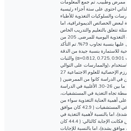
المشاركة 258 ممرض وطبيب. تم جمع المعلومات
ن الذاتي احتوى على ستة أجزاء رئيسية
مارسات والسلوكيات التغذوية للأطباء
فة لبعض الخصائص الديموغرافية، اما
اسئلة تتعلق بالتعليم والتدريب الخاص
بالتغذية بالإضافة للعناية التغذوية اليومية للمرضى. 205 من
الاستبيانات تم الحصول عليها بنسبة تجاوب 79%. تم التأكد
احية للاستمارة بنسبة جيدة من الدقة
والثبات (α=0.812, 0.725, 0.901 للمعرفة والسلوكيات
والممارسات على التوالي)، وتم التحليل الإحصائي باستخدام
برنامج الرزم الإحصائية للعلوم الاجتماعية 27 SPSS. النتائج:
كين في الدراسة كانوا من الممرضين
76.1%) بأعمار تتراوح ما بين 26-30. الأغلبية في الدراسة
توسطة تجاه التغذية في المستشفيات
على أهمية العناية التغذوية سواء من
حيث اعطاء الأولوية لها في المستشفيات ( 42.9 كان موافق
فق بشدة)، اما بالنسبة لأهمية التغذية في
التعافي من المرض فكانت الإجابة كالتالي: ( 44.4 كان
و 47.8% كان موافق بشدة)، اما بالنسبة للإجابات