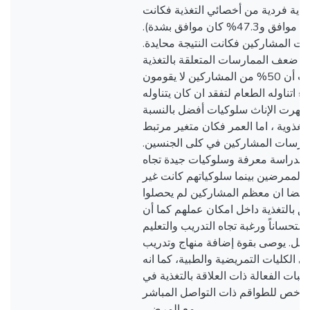
اية فردية من أخصائي التغذية فكانت
جيدة أيضاً ( 40.5 كان موافق و47.3% كان موافق بشدة).
كيات المشاركين فكانت النتيجة محايدة
 ضعف الممارسات المتعلقة بالتغذية
لدى المشاركين حيث أن 50% من المشاركين لا يقومون
اء اتناوله الطعام لتفقد ان كان يتناوله
ظهرت الإناث سلوكيات أفضل بالنسبة
التغذوية ، اما العمر فكان متغير مرتبط
ممارسات المشاركين في كلى الجنسين
 الدراسة معرفة وسلوكيات جيدة تجاه
ء والممرضين بينما سلوكياتهم كانت غير
 أيضا ان معظم المشاركين لم يحصلوا
ق بالتغذية داخل امكان عملهم كما أن
ستحساناً ورغبة تجاه التدريب والتعليم
عمل. يوصى بقوة إضافة منهاج وتدريب
في الكليات التمريضية والطبية، كما انه
يبات الفعالة ذات العلاقة بالتغذية في
لأخص للطواقم ذات التواصل المباشر
مع المرضى.