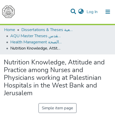
(current)
Log In
Communities & Collections
All of DSpace
Home
Dissertations & Theses الرسائل الجامعية
AQU Master Theses الرسائل الجامعية الخاصة بجامعة القدس
Health Management الإدارة الصحة
Nutrition Knowledge, Attitude and Practice among Nurses and Physicians working at Palestinian Hospitals in the West Bank and Jerusalem
Nutrition Knowledge, Attitude and
Practice among Nurses and
Physicians working at Palestinian
Hospitals in the West Bank and
Jerusalem
Simple item page