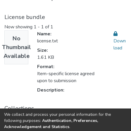
License bundle
Now showing
1 - 1 of 1
Name:
No
license.txt
Down
Thumbnail
load
Size:
Available
1.61 KB
Format:
Item-specific license agreed
upon to submission
Description:
Collections
We collect and process your personal information for the
Health Management الإدارة الصحة
following purposes:
Authentication, Preferences,
Acknowledgement and Statistics
.