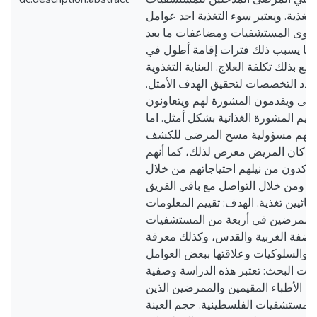
تغذية. ويعتبر سوء التغذية احد عوامل
بعدوى المستشفيات ومضاعفات ما بعد
مما يسبب ذلك فترات إقامة أطول في
ع بذلك تكلفة العلاج. العناية التغذوية
تعدد التخصصات لتحقيق الهدف الأمثل
ضى ويقدمون المشورة لهم ويتعاونون
قديم المشورة الغذائية بشكل أمثل. اما
اتقهم مسؤولية مسح المرضى للكشف
ان كان المريض معرض لذلك، كما أنهم
أكدون من نيلهم احتياجاتهم من خلال
 ومن خلال التواصل مع باقي الفريق
ائيين تغذية. الهدف: تقييم المعلومات
 والممرضين في أربعة من المستشفيات
لضفة الغربية والقدس، وكذلك معرفة
 والسلوكيات وعلاقتها ببعض العوامل
اءات البحث: تعتبر هذه الدراسة وصفية
ل الأطباء المقيمين والممرضين الذين
المستشفيات الفلسطينية. حجم العينة