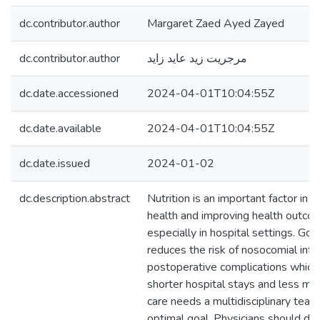
dc.contributor.author
Margaret Zaed Ayed Zayed
dc.contributor.author
مرجريت زيد عايد زايد
dc.date.accessioned
2024-04-01T10:04:55Z
dc.date.available
2024-04-01T10:04:55Z
dc.date.issued
2024-01-02
dc.description.abstract
Nutrition is an important factor in 
health and improving health outco
especially in hospital settings. Goo
reduces the risk of nosocomial infe
postoperative complications which 
shorter hospital stays and less med
care needs a multidisciplinary team
optimal goal. Physicians should dia