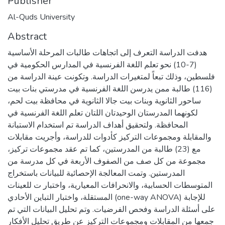
Publisher
Al-Quds University
Abstract
هدفت الدراسة التعرف إلى اتجاهات طالبات المرحلة الأساسية
(7-10) نحو تعلم اللغة الفرنسية في المدارس الحكومية في
فلسطين، وذلك تبعاً لمتغيرات الدراسة. وتكونت عينة الدراسة من
(116) طالبة ممن يدرسن اللغة الفرنسية في مدرستي بنات بيت
ساحور الثانوية وبنات بيت جالا الثانوية في محافظة بيت لحم،
لكونهما المدرستان الوحيدتان اللتان تعلم اللغة الفرنسية في
المحافظة. ولتحقيق أهداف الدراسة تم استخدام الاستبانة
والمقابلة ومجموعات التركيز كأدوات للدراسة، وأجريت مقابلات
مع (23) طالبة من المدرستين، كما تم عقد مجموعات تركيز،
مجموعة من كل صف من الصفوف الأربعة في كل مدرسة من
المدرستين. وتمت المعالجة الإحصائية للبيانات باستخراج
المتوسطات الحسابية، والانحرافات المعيارية، واختبار ت للعينات
المستقلة، واختبار التباين الأحادي (one-way ANOVA) للإجابة
على أسئلة الدراسة وفحص الفرضيات. وتم تحليل البيانات التي تم
جمعها من المقابلات ومجموعات التركيز عن طريق تحليل الأفكار