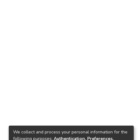
We collect and process your personal information for the
following purposes:
Authentication, Preferences,