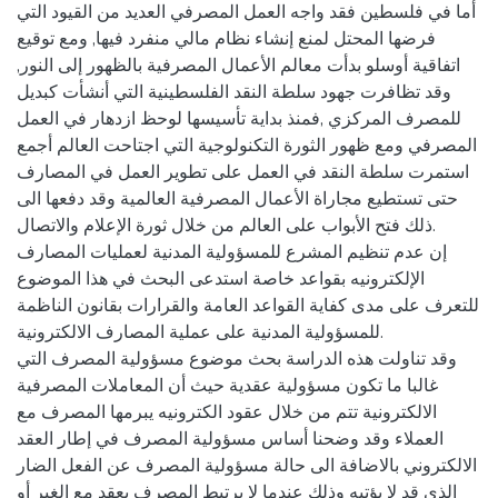
أما في فلسطين فقد واجه العمل المصرفي العديد من القيود التي
فرضها المحتل لمنع إنشاء نظام مالي منفرد فيها, ومع توقيع
اتفاقية أوسلو بدأت معالم الأعمال المصرفية بالظهور إلى النور,
وقد تظافرت جهود سلطة النقد الفلسطينية التي أنشأت كبديل
للمصرف المركزي ,فمنذ بداية تأسيسها لوحظ ازدهار في العمل
المصرفي ومع ظهور الثورة التكنولوجية التي اجتاحت العالم أجمع
استمرت سلطة النقد في العمل على تطوير العمل في المصارف
حتى تستطيع مجاراة الأعمال المصرفية العالمية وقد دفعها الى
ذلك فتح الأبواب على العالم من خلال ثورة الإعلام والاتصال.
إن عدم تنظيم المشرع للمسؤولية المدنية لعمليات المصارف
الإلكترونيه بقواعد خاصة استدعى البحث في هذا الموضوع
للتعرف على مدى كفاية القواعد العامة والقرارات بقانون الناظمة
للمسؤولية المدنية على عملية المصارف الالكترونية.
وقد تناولت هذه الدراسة بحث موضوع مسؤولية المصرف التي
غالبا ما تكون مسؤولية عقدية حيث أن المعاملات المصرفية
الالكترونية تتم من خلال عقود الكترونيه يبرمها المصرف مع
العملاء وقد وضحنا أساس مسؤولية المصرف في إطار العقد
الالكتروني بالاضافة الى حالة مسؤولية المصرف عن الفعل الضار
الذي قد لا يؤتيه وذلك عندما لا يرتبط المصرف بعقد مع الغير أو