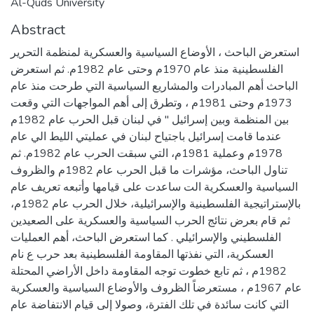
Al-Quds University
Abstract
استعرض الباحث ، الأوضاع السياسية والعسكرية لمنظمة التحرير
الفلسطينية منذ عام 1970م وحتى عام 1982م. ثم استعرض
الباحث أهم المبادرات والمشاريع السياسية التي طرحت منذ عام
1973م وحتى 1981م ، وتطرق إلى أهم المواجهات التي وقعت
بين المنظمة وبين إسرائيل " في لبنان قبل الحرب عام 1982م
عندما قامت إسرائيل باجتياح لبنان في عمليتي الليط الي عام
1978م وعملية 1981م، التي سبقت الحرب عام 1982م. ثم
تناول الباحث، مؤشرات ما قبل الحرب عام 1982م والظروف
السياسية والعسكرية الت ساعدت على قيامها وأتبعه تعريف عام
بالإستراتيجية الفلسطينية والإسرائيلية، خلال الحرب عام 1982م،
ثم قام بعرض نتائج الحرب السياسية والعسكرية على الصعيدين
الفلسطيني والإسرائيلي . كما استعرض الباحث، أهم العمليات
العسكرية، التي نفذتها المقاومة الفلسطينية بعد حرب ع نام
1982م ، ثم تابع خطوت توجه المقاومة داخل الأراضي المحتلة
عام 1967م ، مستعرضاً الظروف والأوضاع السياسية والعسكرية
التي كانت سائدة في تلك الفترة، وصولا إلى قيام الانتفاضة عام