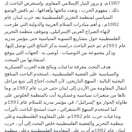
1987م، و بروز التيار الإسلامي المقاوم، واستعرض الباحث ك
ذلك ، مفهوم الحرب ، وتعدد نتائجها وأهدافها ، ثم ناقش الوضع
السياسي لمنظمة التحرير الفلسطينية بعد حرب لبنان عام
1982م ، و أهم مبادرات السلام العربية والدولية التي طرحت
لإنهاء الصراع العربي الإسرائيلي، وموقف منظمة التحرير
الفلسطينية حول مشاريع التسوية السياسية حتى مؤتمر مدريد
عام 1991م .ثم ختم الباحث دراسته بذكر النتائج التي توصل إليها،
وذكر مجموعة من التوصيات ، أوصى به . الجهات التي يتوقع
استفادتها من المبحث .
هدف البحث معرفة تداعيات ونتائج هذه الحرب العسكرية
والسياسية على القضية الفلسطينية ...استخدم الباحث المناهج
البحثية التالية : المنهج التاريخي، لأن البحث احتاج إلى تتبع مراحل
انتقال المقاومة من الأردن إلى لبنان حتى حرب عام 1982م، وما
تلاها من متغيرات سياسية وعسكرية أنت بالمنظمة الجلوس على
طاولة الحوار مع "إسرائيل"، في مؤتمر مدريد للسلام عام 1991م
كما استخدم المنهج الاستقرائي ، حيث استنتج الباحث تأثيرات
وتداعيات حرب عام 1982م، على المقاومة الفلسطينية وعلى
منظمة التحرير والقضية الفلسطينية.خلص البحث إلى أن ، حرب
لبنان عام 1982م أثرت على المقاومة الفلسطينية وعلى منظمة