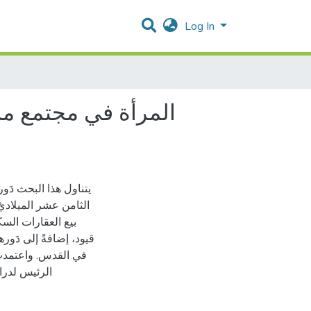
Log In
المرأة في مجتمع مد
يتناول هذا البحث دَو
بيع العقارات الس
قيود، إضافةً إلى دَور
في القدس. واعتمدت
الرئيس لدراس