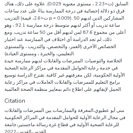
السابق (ت=2.23 ، مستوى معنوية 0.029). علاوة على ذلك، هناك
فرق ذو دلالة إحصائية في درجة الممارسة بناءً على عدد ساعات
التدريب (ت=2.6، قيمة p = 0.009). المشاركين الذين لديهم 50
ساعة تدريب أو أكثر لديهم متوسط درجة ممارسة 92.1 ، وهو
أعلى من مجموع 87.6 لمن لديهم أقل من 50 ساعة تدريب. ومع
ذلك، لم تجد الدراسة أي اختلاف في الممارسة عند اختبار
الخصائص الأخرى (العمر، والتخصص، والتدريب ، والمستوى
التعليمي، والخبرة ، ومستوى العيادة).
الخلاصة والتوصيات: الممرضات والقابلات لديهم ممارسة جيدة
في خدمة رعاية الحوامل المقدمة في مراكز الرعاية الصحية
الأولية الحكومية، لكن معرفتهم غير كافية. تقترح الدراسة توسيع
برامج التعليم للممرضات والقابلات العاملات في مراكز رعاية
الحمل لإبقائهم على اطلاع دائم بمعايير منظمة الصحة العالمية.
Citation
منى أبو عطيوي،المعرفة والممارسات بين الممرضات والقابلات
في مجال الرعاية الأولية للحوامل المقدمة في المراكز الحكومية
للرعاية الصحية الأولية في قطاع غزة.رسالة ماجستير،جامعة
القدس،القدس،2022.