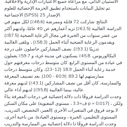
الاستبيان الذاتي، مع مراعاة جميع الاعتبارات الإدارية والأخلاقية.
تم تحليل البيانات باستخدام تطبيق الحزمة الإحصائية للعلوم
الاجتماعية (SPSS) الإصدار 25.
النتائج: شاركت 72 قابلة وممرضة (48.6٪) لكل منهم في
الدراسة. الغالبية (62.5٪) تزيد أعمارهم عن 40 عامًا، ولديهم أكثر
من عشر سنوات من الخبرة في مجال الرعاية الصحية (87.5٪)
ويقدمون الرعاية الصحية أثناء الحمل (58.3٪) ، وتلقى الغالبية
تدريبًا (93.1٪). نصف المشاركين حاصلون على درجة
البكالوريوس، 45.8٪ يسكنون في مدينة غزة، و 59.7٪ يعملون
في عيادة من المستوى الرابع. كان متوسط درجات معرفتهم حول
خدمة رعاية أثناء الحمل 18.9 (12-23)، وكان متوسط درجات
ممارستهم لها 89.2. (60.9 - 100). بعد تصنيف المعرفة
والممارسة، كان أقل من نصف المشاركين (43.1٪) لديهم معرفة
عالية، بينما الغالبية (95.8٪) لديهم أداء عالي.
وجدت الدراسة فروقًا ذات دلالة إحصائية في درجات المعرفة بناءً
على مكان السكن (ف=3.3 ، مستوى المعنوية p = 0.017) ، ولكن
لا يوجد فروق في المتغيرات الأخرى (العمر، التخصص، التدريب،
المستوى التعليمي، الخبرة ، ومستوى العيادة). من ناحية أخرى،
وجدت الدراسة فروقًا ذا دلالة إحصائية بين الممارسة والتدريب