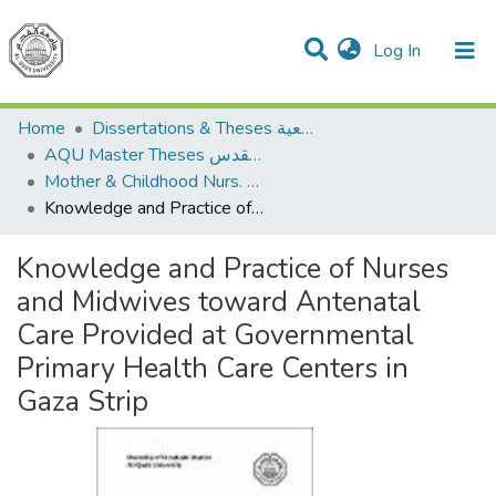
(current)
Log In
Communities & Collections
All of DSpace
Dissertations & Theses الرسائل الجامعية
Home
AQU Master Theses الرسائل الجامعية الخاصة بجامعة القدس
Mother & Childhood Nurs. تمريض صحة الأم والطفل
Knowledge and Practice of Nurses and Midwives toward Antenatal Care Provided at Governmental Primary Health Care Centers in Gaza Strip
Knowledge and Practice of Nurses
and Midwives toward Antenatal
Care Provided at Governmental
Primary Health Care Centers in
Gaza Strip