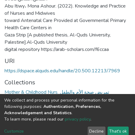
Abu Itiwy، Mona Ashour. (2022). Knowledge and Practice
of Nurses and Midwives
toward Antenatal Care Provided at Governmental Primary
Health Care Centers in
Gaza Strip [A published thesis, Al-Quds University,
Palestine].Al-Quds University
digital repository https://arab-scholars.com/f6ccaa
URI
https://dspace.alquds.edu/handle/20.500.12213/7969
Collections
Mother & Childhood Nurs. تمريض صحة الأم والطفل
We collect and process your personal information for the
Full item page
following purposes:
Authentication, Preferences,
Acknowledgement and Statistics
.
To learn more, please read our
privacy policy
.
Al-Quds University
copyright © 2002-2026
SKITCE
Cookie
Privacy
End User
Send
Customize
Decline
That's ok