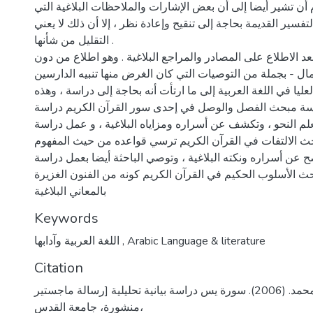
م أن تشير أيضا إلى أن بعض الإشارات والملاحظات البلاغية التي
سير القديمة بحاجة إلى تنقيح وإعادة نظر ، إلا أن ذلك لا يعني
التقليل من شأنها .
د الاطلاع على المصادر والمراجع البلاغية . وهو اطلاع من دون
مال - بجملة من التوصيات التي كان الغرض منها تنبيه الدارسين
ليا في اللغة العربية إلى ما ارتأت أنه بحاجة إلى دراسة ، وهذه
اسة مبحث الفصل والوصل في إحدى سور القرآن الكريم دراسة
علم النحو ، وتكشف عن أسراره ومزاياه البلاغية ، و عمل دراسة
 الالتفات في القرآن الكريم ترسي قواعده من حيث المفهوم
عن أسراره ونكته البلاغية ، وتوصي الباحثة أيضا بعمل دراسة
 الأسلوب الحكيم في القرآن الكريم كونه من الفنون الغزيرة
بالمعاني البلاغية
Keywords
Arabic Language & literature
,
اللغة العربية وآدابها
Citation
الشرباتي، عايدة محمد. (2006). سورة يس دراسة بيانية تحليلية [رسالة ماجستير
منشورة، جامعة القدس،