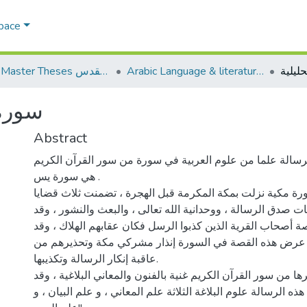
Space
ليلية
Arabic Language & literature اللغة العربية وآدابها
AQU Master Theses الرسائل الجامعية الخاصة بجامعة القدس
سورة 
Abstract
رسالة علما من علوم العربية في سورة من سور القرآن الكريم
هي سورة يس .
 مكية نزلت بمكة المكرمة قبل الهجرة ، تضمنت ثلاث قضايا
ت صدق الرسالة ، ووحدانية الله تعالى ، والبعث والنشور ، وقد
أصحاب القرية الذين كذبوا الرسل فكان عقابهم الهلاك ، وقد
عرض هذه القصة في السورة إنذار مشركي مكة وتحذيرهم من
عاقبة إنكار الرسالة وتكذيبها.
 من سور القرآن الكريم غنية بالفنون والمعاني البلاغية ، وقد
ه الرسالة علوم البلاغة الثلاثة علم المعاني ، و علم البيان ، و