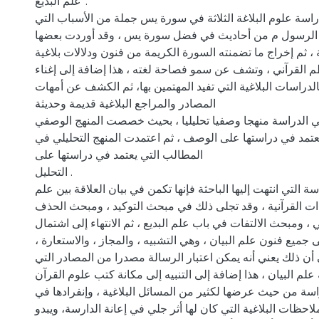
علم البديع".
دراسة علوم البلاغة الثلاثة في سورة يس جملة من الأسباب التي
الرسول م من أحاديث في فضل سورة يس ، وقد أوردت بعضها
، ثم إخراج ما تضمنته السورة الكريمة من فنون ودلالات بلاغية
م القرآني ، وتشف عن سمو فصاحة لغته ، هذا إضافة إلى إغناء
بالدراسات البلاغية التي تفيد المهتمين بها، ثم الكشف عن أمهات
المصادر والمراجع البلاغية قديمة وحديثة
في الدراسة منهجا وصفيا تحليليا ، بحيث خصصت المنهج الوصفي
عتمد في دراستها على الوصف ، ثم اعتمدت المنهج التحليلي في
المطالب التي يعتمد في دراستها على
التحليل .
اسة التي انتهت إليها الباحثة فإنها تكمن في بيان العلاقة بين علم
ءات القرآنية ، وقد تجلى ذلك في مبحث التوكيد ، ومبحث الحذف
، ومبحث الالتفات في باب علم البديع ، ثم الانتهاء إلى اشتمال
جميع فنون علم البيان ، وهي التشبيه ، والمجاز ، والاستعارة ،
 أن ذلك يعني أنه يمكن اعتبار الرسالة مصدرا من المصادر التي
علم البيان ، هذا إضافة إلى التنبيه إلى مكانة كتب علوم القرآن
اسة من حيث عرضها لكثير من المسائل البلاغية ، وإنفرادها في
احظات البلاغية التي كان لها أثر جلي في إعانة الدارسة، ويبدو