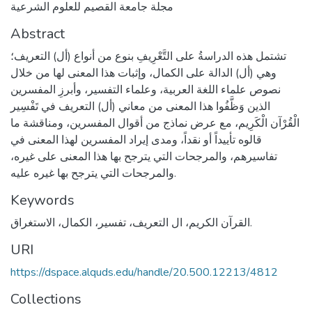
مجلة جامعة القصيم للعلوم الشرعية
Abstract
تشتمل هذه الدراسةُ على التَّعْرِيفِ بنوع من أنواع (أل) التعريف؛
وهي (أل) الدالة على الكمال، وإثبات هذا المعنى لها من خلال
نصوص علماء اللغة العربية، وعلماء التفسير، وأبرزِ المفسرين
الذين وَظَّفُوا هذا المعنى من معاني (أل) التعريف في تَفْسِير
الْقُرْآن الْكَرِيم، مع عرض نماذج من أقوال المفسرين، ومناقشة ما
قالوه تأييداً أو نقداً، ومدى إيراد المفسرين لهذا المعنى في
تفاسيرهم، والمرجحات التي يترجح بها هذا المعنى على غيره،
والمرجحات التي يترجح بها غيره عليه.
Keywords
القرآن الكريم، ال التعريف، تفسير، الكمال، الاستغراق.
URI
https://dspace.alquds.edu/handle/20.500.12213/4812
Collections