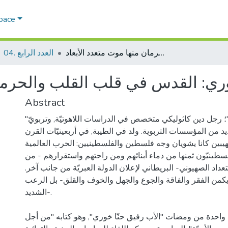
Space
الأب رفيق خوري: القدس في قلب القلب والحرمان منها موت متعدد الأبعاد
04. العدد الرابع
ري: القدس في قلب القلب والحرمان 
Abstract
"الأب رفيق حنّا خوري"؛ رجل دين كاثوليكي متخصص في الدراسات اللاهوتيّة, وتربويّ
يد من المؤسسات التربوية. ولد في الطيبة, في أربعينيّات القرن
بين كانا يشويان وجه فلسطين والفلسطينيين: الحرب العالمية
لفلسطينيّون ثمنها من دماء أبنائهم ومن راحتهم واستقرارهم - من
تعداد الصهيوني- البريطاني لإعلان الدولة العبريّة من جانب آخر.
 يكمن الفقر والفاقة والجوع والجهل والخوف والقلق- بل الرعب
الشديد-.
 واحدة من ومضات "الأب رفيق حنّا خوري", وهو كتابه "من أجل