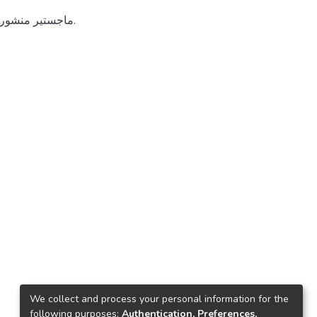
ماجستير منشورة
We collect and process your personal information for the
following purposes:
Authentication, Preferences,