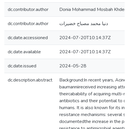
dc.contributor.author
Donia Mohammad Mosbah Khdera
dc.contributor.author
دنيا محمد مصباح خضيرات
dc.date.accessioned
2024-07-20T10:14:37Z
dc.date.available
2024-07-20T10:14:37Z
dc.date.issued
2024-05-28
dc.description.abstract
Background:In recent years, Acine
baumanniireceived increasing atten
theircabability of acquiring multi-re
antibiotics and their potential to c
humans. It is also known for its intr
resistance mechanisms: several st
documentedthe increase in the per
resistance to antimicrobial agents i