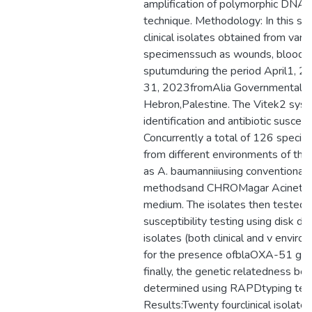
amplification of polymorphic DNA
technique. Methodology: In this stu
clinical isolates obtained from variou
specimenssuch as wounds, blood, 
sputumduring the period April1, 
31, 2023fromAlia Governmental Ho
Hebron,Palestine. The Vitek2 sys
identification and antibiotic suscepti
Concurrently a total of 126 speci
from different environments of the 
as A. baumanniiusing conventional i
methodsand CHROMagar Acinetoba
medium. The isolates then tested fo
susceptibility testing using disk di
isolates (both clinical and v envir
for the presence ofblaOXA-51 ge
finally, the genetic relatedness b
determined using RAPDtyping tech
Results:Twenty fourclinical isolate