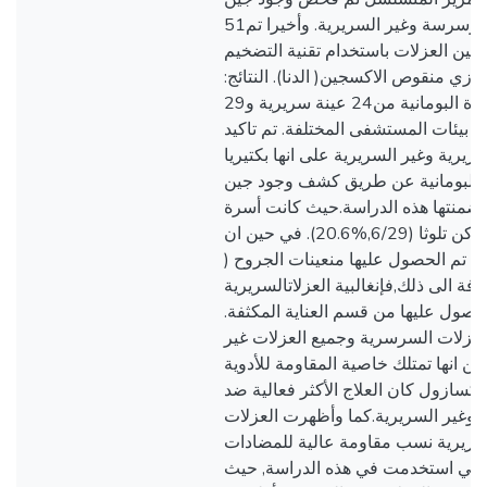
51في كل العزلات السرسرسة وغير السريرية. وأخيرا تم
ية بين العزلات باستخدام تقنية التضخيم
وزي منقوص الاكسجين( الدنا). النتائج
تم عزل بكتيريا الراكدة البومانية من24 عينة سريرية و29
بيئات المستشفى المختلفة. تم تاكيد
ريرية وغير السريرية على انها بكتيريا
الراكدة البومانية عن طريق كشف وجود جين b
تضمنتها هذه الدراسة.حيث كانت أسرة
المرضى أكثر الأماكن تلوثا (6/29,%20.6). في حين ان
يرية تم الحصول عليها منعينات الجروح
10/26,%41.7).  الى ذلك,فإنغالبية العزلاتالسريرية
لحصول عليها من قسم العناية المكثفة
73% من العزلات السرسرية وجميع العزلات غير
ية (100%) تبين انها تمتلك خاصية المقاومة للأدوية
وكسازول كان العلاج الأكثر فعالية ضد
 وغير السريرية.كما وأظهرت العزلات
سريرية نسب مقاومة عالية للمضادات
 التي استخدمت في هذه الدراسة, حيث