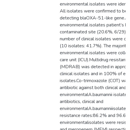
environmental isolates were identif
All isolates were confirmed to be 
detecting blaOXA-51-like gene.A
environmental isolates patient’s 
contaminated site (20.6%, 6/29),wh
number of clinical isolates were o
(10 isolates: 41.7%). The majority o
environmental isolates were collec
care unit (ICU).Multidrug resistant
(MDRAB) was detected in approx
clinical isolates and in 100% of en
isolates.Co-trimoxazole (COT) was
antibiotic against both clinical and
environmentalA.baumannii isolates.
antibiotics, clinical and
environmentalA.baumanniiisolates
resistance rates:86.2% and 96.6%
environmentalisolates were resist
and meropenem (MEM) respectively,