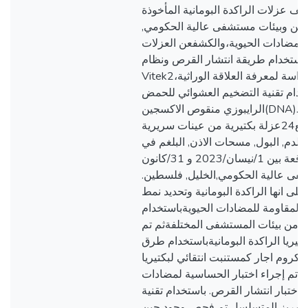
ف عزلات الراكدة البومانية المأخوذة
مين وبيئات مستشفى عالية الحكومي
للمضادات الحيوية،والكشفعن العزلات
 باستخدام طريقة انتشار القرص ونظام
Vitek2،كما وهدفت هذه الدراسة لمعرفة العلاقة الوراثية
تخدام تقنية التضخيم العشوائي للحمض
الرايبوزي منقوص الاكسجين(DNA). منهجية البحث:لاجراء
هذه الدراسة, تم جمع24عزلة بكتيرية من عينات سريرية
الدم, البول, مسحات الاذن, البلغم في
الفترة الزمنية الواقعة بين 1/نيسان/2023 و 31/كانون
 من مستشفى عالية الحكومي,الخليل, فلسطين
على انها الراكدة البومانية وتحديد نمط
المقاومة للمضادات الحيويةباستخدامVitek2, اضافة الى ذلك
127 مسحة من بيئات المستشفى المختلفةثم تم
بكتيريا الراكدة البومانيةباستخدام طرق
الكروم اجار كمستنبت انتقائي لبكتيريا
.ثم تم إجراء اختبار الحساسية لمضادات
اختبار انتشار القرص. باستخدام تقنية
ل البوليمريز المتسلسل تم فحص وجود جين