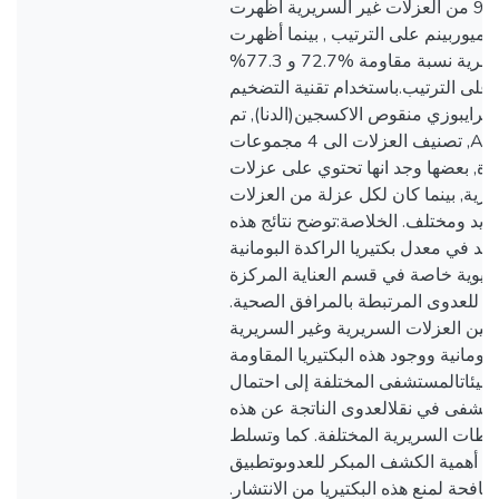
أن%86.2 و %96.6 من العزلات غير السريرية أظهرت
والميوربينم على الترتيب , بينما أظهرت
العزلات السرسرية نسبة مقاومة %72.7 و 77.3%
م على الترتيب.باستخدام تقنية التضخيم
لرايبوزي منقوص الاكسجين(الدنا), تم
تصنيف العزلات الى 4 مجموعات ,A-D كل منها يضم اكثر
دة, بعضها وجد انها تحتوي على عزلات
رية, بينما كان لكل عزلة من العزلات
فريد ومختلف. الخلاصة:توضح نتائج هذه
ايد في معدل بكتيريا الراكدة البومانية
حيوية خاصة في قسم العناية المركزة
هم للعدوى المرتبطة بالمرافق الصحية
 بين العزلات السريرية وغير السريرية
البومانية ووجود هذه البكتيريا المقاومة
 بيئاتالمستشفى المختلفة إلى احتمال
تشفى في نقلالعدوى الناتجة عن هذه
شاطات السريرية المختلفة. كما وتسلط
لى أهمية الكشف المبكر للعدوىوتطبيق
مكافحة لمنع هذه البكتيريا من الانتشار