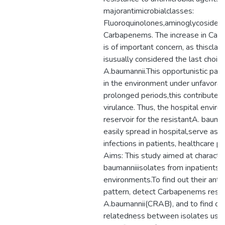
majorantimicrobialclasses:
Fluoroquinolones,aminoglycosides, 
Carbapenems. The increase in Car
is of important concern, as thisclass
isusually considered the last choice
A.baumannii.This opportunistic pat
in the environment under unfavorab
prolonged periods,this contributes 
virulance. Thus, the hospital envi
reservoir for the resistantA. bauma
easily spread in hospital,serve as 
infections in patients, healthcare pe
Aims: This study aimed at character
baumanniiisolates from inpatients 
environments.To find out their anti
pattern, detect Carbapenems resis
A.baumannii(CRAB), and to find ou
relatedness between isolates usi