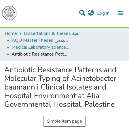
(current)
Log In
Communities & Collections
All of DSpace
Home
Dissertations & Theses الرسائل الجامعية
AQU Master Theses الرسائل الجامعية الخاصة بجامعة القدس
Medical Laboratory science علوم المختبرات الطبية
Antibiotic Resistance Patterns and Molecular Typing of Acinetobacter baumannii Clinical Isolates and Hospital Environment at Alia Governmental Hospital, Palestine
Antibiotic Resistance Patterns and
Molecular Typing of Acinetobacter
baumannii Clinical Isolates and
Hospital Environment at Alia
Governmental Hospital, Palestine
Simple item page