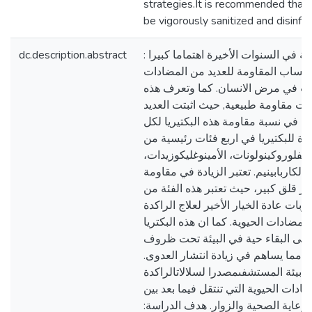
strategies.It is recommended that
be vigorously sanitized and disinfec
dc.description.abstract
: تلقت الراكدة البومانية في السنوات الأخيرة اهتماما كبيرا
كتساب المقاومة للعديد من المضادات
بب في مرض الانسان. كما وتعرف هذه
اليات مقاومة طبيعية, حيث اثبتت العديد
ة في نسبة مقاومة هذه البكتيريا لكل
دة للبكتيريا في اربع فئات رئيسية من
:الفلوروكينولونات، الأمينوغليكوزيدات
ها الكاربابينيم. تعتبر الزيادة في مقاومة
در قلق كبير، حيث تعتبر هذه الفئة من
بات عادة الخيار الأخير لعلاج الراكدة
للمضادات الحيوية. كما ان هذه البكتريا
ة على البقاء حية في البيئة تحت ظروف
 مما يساهم في زيادة انتشار العدوى
بح بيئة المستشفىمصدرا لسلالاتالراكدة
ضادات الحيوية التي تنتقل فيما بعد بين
رعاية الصحية والزوار. هدف الدراسة