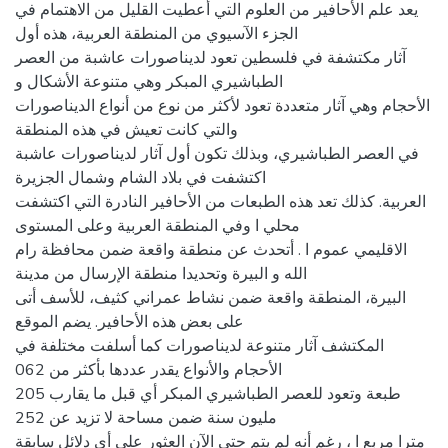
يعد علم الأحافير من العلوم التي أعطيت القليل من الاهتمام في
الجزء الآسيوي من المنطقة العربية، هذه أول
آثار مكتشفة في فلسطين تعود لديناصورات عاشبة من العصر
الطباشيري المبكر وهي متنوعة الأشكال و
الأحجام وهي آثار متعددة تعود لأكثر من نوع من أنواع الديناصورات
والتي كانت تعيش في هذه المنطقة
في العصر الطباشيري، وبذلك تكون أول آثار لديناصورات عاشبة
اكتشفت في بلاد الشام وشمال الجزيرة
العربية. كذلك تعد هذه الطبعات من الأحافير النادرة التي اكتشفت
محلي ا وفي المنطقة العربية وعلى المستوى
الاقليمي عموم ا . أتحدث عن منطقة واقعة ضمن محافظة رام
الله و البيرة وتحديدا منطقة الإرسال من مدينة
البيرة، المنطقة واقعة ضمن نشاط عمراني كثيف، للأسف أتى
على بعض هذه الأحافير. يضم الموقع
المكتشف آثار متنوعة لديناصورات كما أسلفت مختلفة في
الأحجام والأنواع يقدر عددها بأكثر من 062
طبعة وتعود للعصر الطباشيري المبكر أي قبل ما يقارب 205
مليون سنة ضمن مساحة لا تزيد عن 252
مترا مربع ا ، رغم أنه لم يتم حتى الآن العثور على أي دلائل سابقة