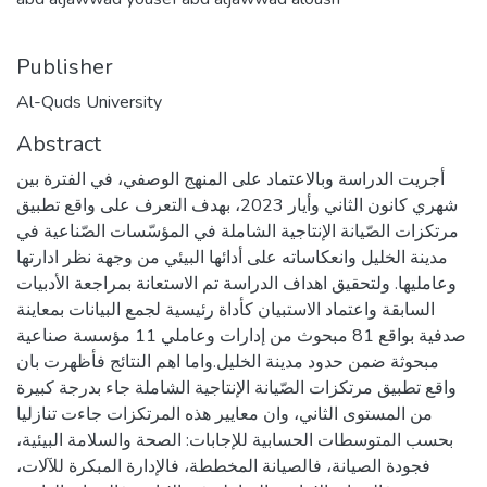
Publisher
Al-Quds University
Abstract
أجريت الدراسة وبالاعتماد على المنهج الوصفي، في الفترة بين
شهري كانون الثاني وأيار 2023، بهدف التعرف على واقع تطبيق
مرتكزات الصّيانة الإنتاجية الشاملة في المؤسّسات الصّناعية في
مدينة الخليل وانعكاساته على أدائها البيئي من وجهة نظر ادارتها
وعامليها. ولتحقيق اهداف الدراسة تم الاستعانة بمراجعة الأدبيات
السابقة واعتماد الاستبيان كأداة رئيسية لجمع البيانات بمعاينة
صدفية بواقع 81 مبحوث من إدارات وعاملي 11 مؤسسة صناعية
مبحوثة ضمن حدود مدينة الخليل.واما اهم النتائج فأظهرت بان
واقع تطبيق مرتكزات الصّيانة الإنتاجية الشاملة جاء بدرجة كبيرة
من المستوى الثاني، وان معايير هذه المرتكزات جاءت تنازليا
بحسب المتوسطات الحسابية للإجابات: الصحة والسلامة البيئية،
فجودة الصيانة، فالصيانة المخططة، فالإدارة المبكرة للآلات،