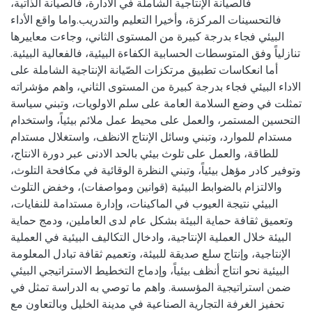
فالصيانة الإنتاجية الشاملة في الادارة، فالصيانة الذاتية،
فالتحسينات المركزة، وأخيرا التعليم والتدريب.واما واقع الأداء
البيئي فجاء بدرجة كبيرة من المستوى الثاني، وجاءت معاييرها
تنازلياً وفق المتوسطات الحسابية الكفاءة البيئية، فالفعالية البيئية.
أما انعكاسات تطبيق مرتكزات الصّيانة الإنتاجية الشاملة على
الاداء البيئي فجاء بدرجة كبيرة من المستوى الثاني، واهم مؤشراته
تمثلت في وضع السلامة العامة على سلم الاولويات، وتبني سياسة
التحسين المستمر، والعمل على محيط عمل ملائم بيئياً، واستخدام
مستدام للموارد، وتبني وسائل الإنتاج الانظف، واستغلال مستدام
للطاقة، والعمل على تلوث بيئي بالحد الادنى عبر دورة الانتاج،
وتوفير كادر مؤهل بيئياً، وتبني النظرة الوقائية في مكافحة التلوث،
والالتزام بالضوابط البيئية (قوانين ومواصفات)، وخفض التلوث
البيئي نتيجة العيوب في الماكينات، وإدارة مستدامة للنفايات،
وتعميق ثقافة حماية البيئة بشكل عام لدى العاملين، ودمج حماية
البيئة خلال العملية الإنتاجية، وادخال التكاليف البيئية في العملية
الإنتاجية، وإنتاج سلع صديقة للبيئة، وتعميم ثقافة تبادل المعلومة
البيئية نحو انتاج أنظف بيئياً، وإدماج التخطيط الاستراتيجي البيئي
ضمن استراتيجية المؤسسة. واهم ما توصي به الدراسة تمثل في
تحفيز الغرفة التجارية الصناعية في مدينة الخليل وبالتعاون مع