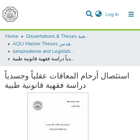
(current)
Log In
Communities & Collections
All of DSpace
Home
Dissertations & Theses الرسائل الجامعية
AQU Master Theses الرسائل الجامعية الخاصة بجامعة القدس
Jurisprudence and Legislation الفقه والتشريع
استئصال أرحام المعاقات عقلياً وجسدياً دراسة فقهية قانونية طبية
استئصال أرحام المعاقات عقلياً وجسدياً
دراسة فقهية قانونية طبية