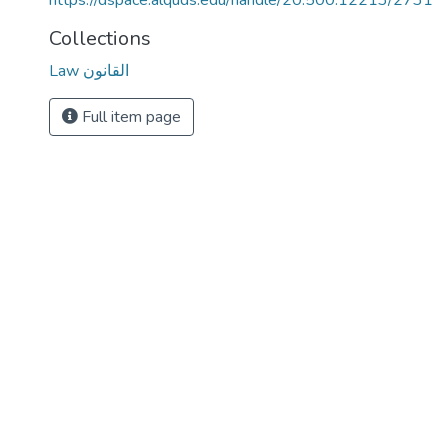
https://dspace.alquds.edu/handle/20.500.12213/2731
Collections
Law القانون
Full item page