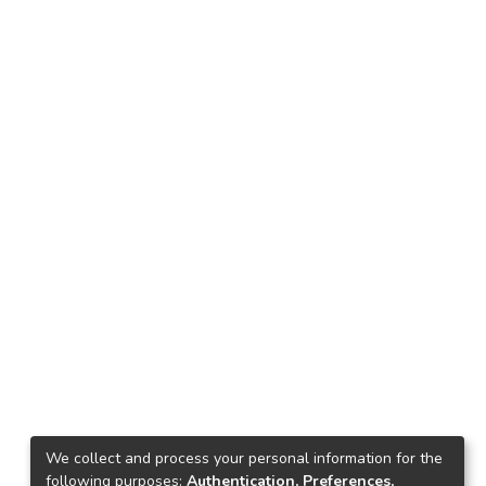
We collect and process your personal information for the
following purposes:
Authentication, Preferences,