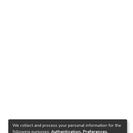
We collect and process your personal information for the
following purposes:
Authentication, Preferences,