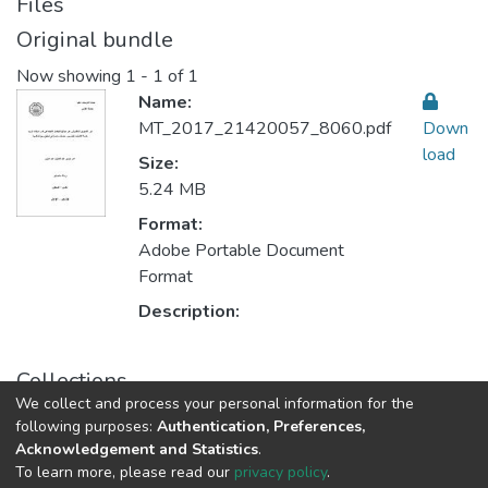
Files
Original bundle
Now showing
1 - 1 of 1
Name:
MT_2017_21420057_8060.pdf
Down
load
Size:
5.24 MB
Format:
Adobe Portable Document
Format
Description:
Collections
We collect and process your personal information for the
Sustainable Rural Development التنمية الريفية المستدامة
following purposes:
Authentication, Preferences,
Acknowledgement and Statistics
.
To learn more, please read our
privacy policy
.