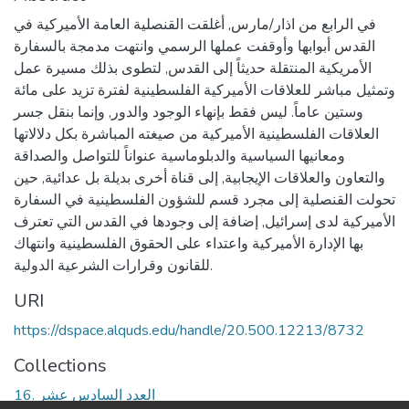
في الرابع من اذار/مارس, أغلقت القنصلية العامة الأميركية في
القدس أبوابها وأوقفت عملها الرسمي وانتهت مدمجة بالسفارة
الأمريكية المنتقلة حديثاً إلى القدس, لتطوى بذلك مسيرة عمل
وتمثيل مباشر للعلاقات الأميركية الفلسطينية لفترة تزيد على مائة
وستين عاماً. ليس فقط بإنهاء الوجود والدور, وإنما بنقل جسر
العلاقات الفلسطينية الأميركية من صيغته المباشرة بكل دلالاتها
ومعانيها السياسية والدبلوماسية عنواناً للتواصل والصداقة
والتعاون والعلاقات الإيجابية, إلى قناة أخرى بديلة بل عدائية, حين
تحولت القنصلية إلى مجرد قسم للشؤون الفلسطينية في السفارة
الأميركية لدى إسرائيل, إضافة إلى وجودها في القدس التي تعترف
بها الإدارة الأميركية واعتداء على الحقوق الفلسطينية وانتهاك
للقانون وقرارات الشرعية الدولية.
URI
https://dspace.alquds.edu/handle/20.500.12213/8732
Collections
16. العدد السادس عشر