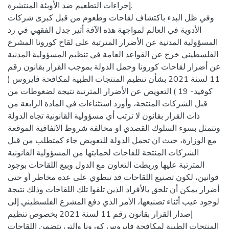
إجراءات التطعيم ضد الأوبئة المنتشرة.
وفي ظل البدء باكتشاف لقاحات وطعوم من قبل كبرى شركات
الأدوية في العالم لمواجهة هذه الآفة أثير جدل الفقهي في رد
المسؤولية المدنية عن الأضرار المترتبة على لقاح كورونا المشرع
الفلسطيني خرج عن القواعد العامة في تنظيم المسؤولية المدنية
عن أضرار لقاحات كورونا وحمل الدولة بموجب القرار بقانون رقم
11 لسنة 2021 بشأن تنظيم المنتجات الطبية لمكافحة فايروس (
كوفيد- 19 ) التعويض عن الأضرار المترتبة نتيجة لضغوطات من
قبل الشركات المنتجة، وأورد استثناءات في المادة الرابعة من
ذات القرار بقانون لا ترتب أي مسؤولية القانونية تجاه الدولة
وتتمثل بسوء السلوك القصدي او مخالفة شروط الاتفاقية الموقعة
مع الوزارة، حيث ان تحمل الدولة للتعويض جاء كمتطلب من قبل
الشركات المنتجة للقاحات لحمايتها من المسؤولية القانونية
المترتبة عليها وربطت التعاون مع الدول وبيع اللقاحات بوجود
قوانين، لكون تصنيع اللقاحات قد تنطوي على عدة مخاطر أو حتى
أضرار يمكن أن تلحق بالأفراد الذين تلقوا تلك اللقاحات وذلك نتيجة
لوجود عيب أثناء تصنيعها، الأمر الذي دفع المشرع الفلسطيني إلى
إصدار القرار بقانون رقم 11 لسنة 2021 بخصوص تنظيم
المنتجات الطبية لمكافحة فايروس كورونا والتي تتضمن اللقاحات