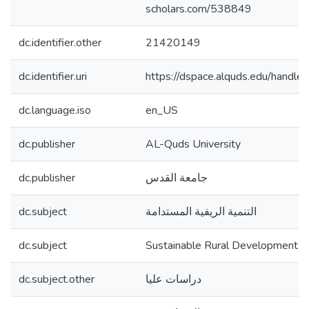
scholars.com/538849
dc.identifier.other
21420149
dc.identifier.uri
https://dspace.alquds.edu/hand
dc.language.iso
en_US
dc.publisher
AL-Quds University
dc.publisher
جامعة القدس
dc.subject
التنمية الريفية المستدامة
dc.subject
Sustainable Rural Development
dc.subject.other
دراسات عليا