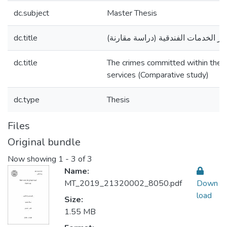
dc.subject
Master Thesis
dc.title
طار الخدمات الفندقية (دراسة مقارنة
dc.title
The crimes committed within the 
services (Comparative study)
dc.type
Thesis
Files
Original bundle
Now showing
1 - 3 of 3
Name:
MT_2019_21320002_8050.pdf
Down
load
Size:
1.55 MB