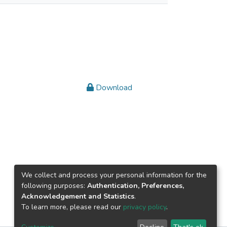
Download
We collect and process your personal information for the
following purposes:
Authentication, Preferences,
Acknowledgement and Statistics
.
To learn more, please read our
privacy policy
.