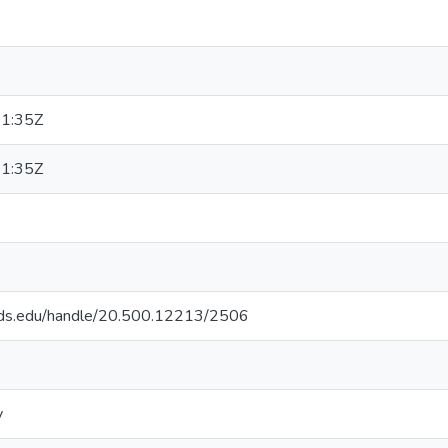
1:35Z
1:35Z
quds.edu/handle/20.500.12213/2506
y