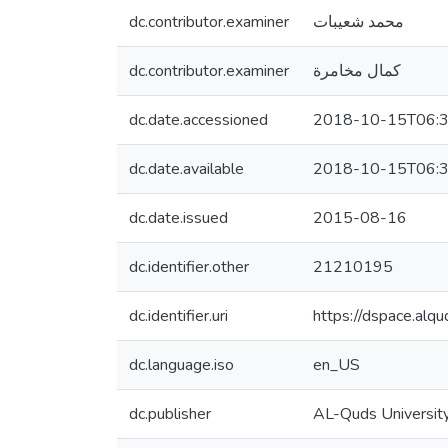
dc.contributor.examiner
محمد شعيبات
dc.contributor.examiner
كمال مخامرة
dc.date.accessioned
2018-10-15T06:3
dc.date.available
2018-10-15T06:3
dc.date.issued
2015-08-16
dc.identifier.other
21210195
dc.identifier.uri
https://dspace.al
dc.language.iso
en_US
dc.publisher
AL-Quds Universit