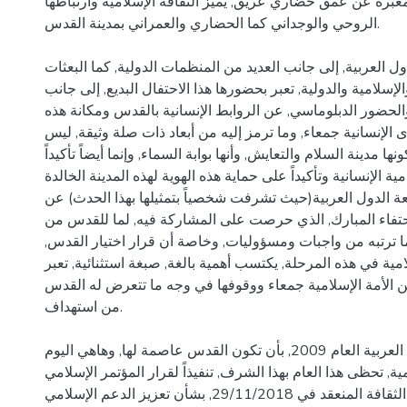
معبرة عن عمق حضاري عريق, يميز الثقافة الإسلامية وارتباطها
الروحي والوجداني كما الحضاري والعمراني بمدينة القدس.
ل العربية, إلى جانب العديد من المنظمات الدولية, كما البعثات
الإسلامية والدولية, تعبر بحضورها هذا الاحتفال البديع, إلى جانب
لحضور الدبلوماسي, عن الروابط الإنسانية بالقدس ومكانة هذه
ى الإنسانية جمعاء, وما ترمز إليه من أبعاد ذات صلة وثيقة, ليس
ها مدينة السلام والتعايش, وأنها بوابة السماء, وإنما أيضاً تأكيداً
مية الإنسانية وتأكيداً على حماية هذه الهوية لهذه المدينة الخالدة.
 الدول العربية(حيث تشرفت شخصياً بتمثيلها بهذا الحدث) عن
لاحتفاء المبارك, الذي حرصت على المشاركة فيه, لما للقدس من
 ترتبه من واجبات ومسؤوليات, وخاصة أن قرار اختيار القدس,
مية في هذه المرحلة, يكتسب أهمية بالغة, صبغة استثنائية, تعبر
ن الأمة الإسلامية جمعاء ووقوفها في وجه ما تتعرض له القدس
من استهداف.
لقد تشرفت الثقافة العربية العام 2009, بأن تكون القدس عاصمة لها, وهاهي اليوم
ة, تحظى هذا العام بهذا الشرف, تنفيذاً لقرار المؤتمر الإسلامي
الاستثنائي, لوزراء الثقافة المنعقد في 29/11/2018, بشأن تعزيز الدعم الإسلامي