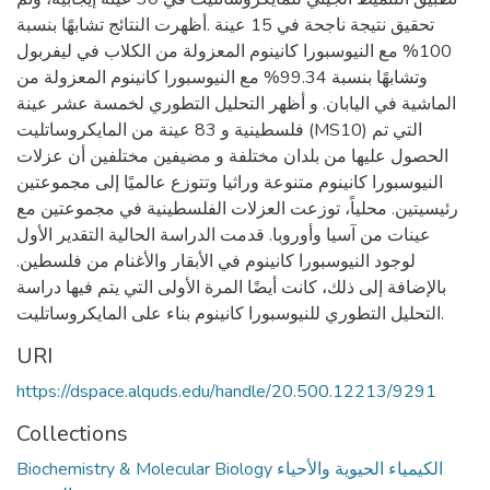
تحقيق نتيجة ناجحة في 15 عينة .أظهرت النتائج تشابهًا بنسبة
100% مع النيوسبورا كانينوم المعزولة من الكلاب في ليفربول
وتشابهًا بنسبة 99.34% مع النيوسبورا كانينوم المعزولة من
الماشية في اليابان. و أظهر التحليل التطوري لخمسة عشر عينة
فلسطينية و 83 عينة من المايكروساتليت (MS10) التي تم
الحصول عليها من بلدان مختلفة و مضيفين مختلفين أن عزلات
النيوسبورا كانينوم متنوعة وراثيا وتتوزع عالميًا إلى مجموعتين
رئيسيتين. محلياً، توزعت العزلات الفلسطينية في مجموعتين مع
عينات من آسيا وأوروبا. قدمت الدراسة الحالية التقدير الأول
لوجود النيوسبورا كانينوم في الأبقار والأغنام من فلسطين.
بالإضافة إلى ذلك، كانت أيضًا المرة الأولى التي يتم فيها دراسة
التحليل التطوري للنيوسبورا كانينوم بناء على المايكروساتليت.
URI
https://dspace.alquds.edu/handle/20.500.12213/9291
Collections
Biochemistry & Molecular Biology الكيمياء الحيوية والأحياء