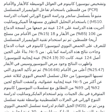
وتشخيص نيوسبورا كانينوم في العوائل الوسيطة كالأبقار والأغنام
من فلسطين باستخدام تفاعل البوليميراز المتسلسل (PCR)
متبوعاً بتسلسل سانجر ودراسة التنوع الوراثي لعينات الدراسة
باستخدام التحليل التطوري مستهدفاً الميكروساتليت ( (MS10.
أجريت هذه الدراسة على 124 عينة تم جمعها من أنسجة الدماغ
من 106 (85%) من الأبقار و 18 (15%) من الأغنام من مسلخ
أريحا-فلسطين. ثم تم استخدام تقنية البوليميراز المتسلسل
للتعرف على الحمض النووي لنيوسبورا كانينوم في عينات الدماغ
بناءً على الجين .Nc-5 وجاءت نتائج هذه الدراسة كما يلي : من
أصل 124 عينة، كانت 30 (24.19%) عينة إيجابية للنيوسبورا.
واظهرت النتائج وجود مرض النيوسبوروسيس في الأبقار
(25.47%) أعلى من الأغنام (16.66%). ثم تم تأكيد العدوى التي
تسببها النيوسبورا من خلال تسلسل الحمض النووي لثلاثة عشر
عينة إيجابية عشوائية، وكشفت النتائج لجين Nc-5 عن أكثر من
92% إلى 99% من التطابق مع تسلسلات النيوسبورا كانينوم
المتوفرة في بنك الجينات. وتم استخدام المايكروساتليت لدراسة
التنوع الوراثي في العزلات الفلسطينية بواسطة تقنية تسلسل
الجيل القادم لدراسة تسلسل الحمض النووي (NGS). ومن ثم تم
تطبيق التنميط الجيني للمايكروساتليت في 30 عينة إيجابية، وتم