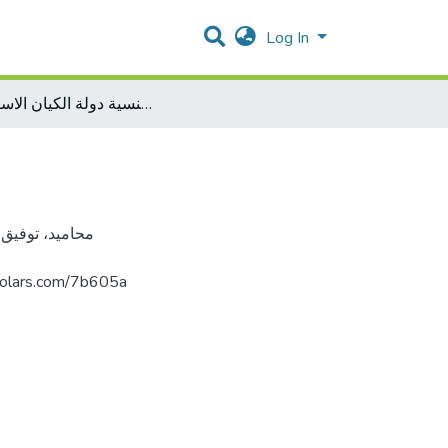
Log In
التجنس بجنسية دولة الكيان الاسرائيلي
فلس. https://arab-scholars.com/7b605a