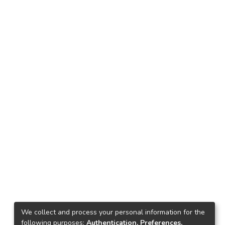
We collect and process your personal information for the
following purposes:
Authentication, Preferences,