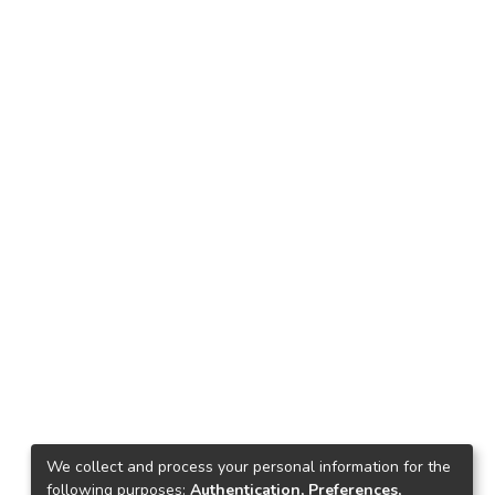
We collect and process your personal information for the
following purposes:
Authentication, Preferences,