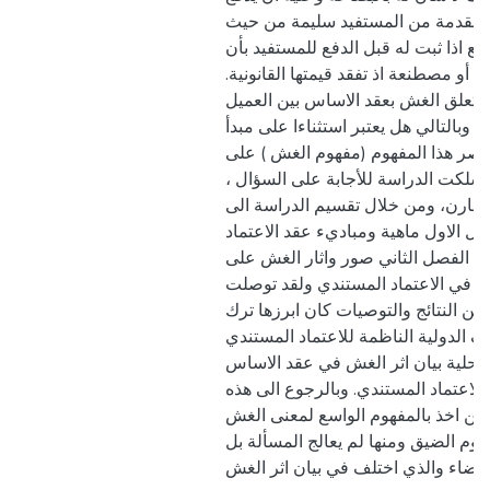
المقدمة من المستفيد سليمة من حيث
فع اذا ثبت له قبل الدفع للمستفيد بأن
ة أو مصطنعة اذ تفقد قيمتها القانونية
يتعلق الغش بعقد الاساس بين العميل
 وبالتالي هل يعتبر استثناءا على مبدأ
قتصر هذا المفهوم (مفهوم الغش ) على
يد. سلكت الدراسة للأجابة على السؤال
لمقارن، ومن خلال تقسيم الدراسة الى
ل الاول ماهية ومباديء عقد الاعتماد
ل الفصل الثاني صور واثار الغش على
قل في الاعتماد المستندي ولقد توصلت
ن النتائج والتوصيات كان ابرزها ترك
اف الدولية الناظمة للاعتماد المستندي
محلية بيان اثر الغش في عقد الاساس
لاعتماد المستندي. وبالرجوع الى هذه
 من اخذ بالمفهوم الواسع لمعنى الغش
هوم الضيق ومنها لم يعالج المسألة بل