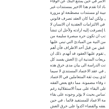
ل الآمر في حين يمتنع البنك عن الوفاء
تماد اذا تقدم هذا الاخير بمستندات غير
معيبة او مستندات مصطنعة او مزورة
ش. ولكن لما كان العقد تصرف قانوني
ل في الالتزامات العقدية ان الانسان لا
 وما إنصرفت إليه ارادته ولأجل ان تنشأ
ات يجب ان تكون حره مبصرة سليمة من
ن النية من المبادئ التي تبنى عليها
الك غش من قبل أحد الاطراف فأن أهم
تي تقوم عليها العقود قد أنهدم. ذلك ان
تشريعات المدنية ان (( الغش يفسد كل
دفت الدراسة الى بيان مدى خرق هذه
لال في عقد الاعتماد المستندي لا سيما
و الذي يبث ثقة المتعاملين في الاعتماد
لة وفاء مضمونة. مما دفع بعض الفقه
د على البقاء على مبدأ الاستقلالية رغم
لاساس بحيث لا يؤثر وجوده على بقاء
بقيمة الاعماد للمستفيد قائما ، في حين
 الفقه والقضاء اكدوا على خرق الغش