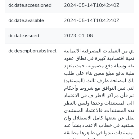
dc.date.accessioned
2024-05-14T10:42:40Z
dc.date.available
2024-05-14T10:42:40Z
dc.date.issued
2023-01-08
dc.description.abstract
تندي من العمليات المصرفية الائتمانية
أهمية اقتصادية كبيرة في نطاق عقود
 بوصفه وسيلة دفع مضمونه، حيث يتعهد
عملية بدفع مبلغ معين بناء على طلب
) وذلك لمصلحة طرف ثالث (المستفيد
ت التي تبين التوافق مع شروط وأحكام
ن ثم فأن مراكز الاطراف في الاعتماد
ظر الى المستندات وحدها وليس بالنظر
ها هذه المستندات. فالاعتماد المستندي
تستقل عن بعضها كامل الاستقلال وان
 المستفيد في خطاب الاعتماد ينشأ عند
خير مستندات تبدوا في ظاهرها مطابقة