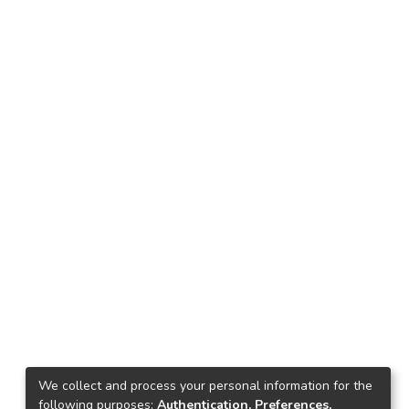
We collect and process your personal information for the
following purposes:
Authentication, Preferences,