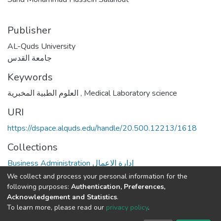
Publisher
AL-Quds University
جامعة القدس
Keywords
العلوم الطبية المخبرية
,
Medical Laboratory science
URI
https://dspace.alquds.edu/handle/20.500.12213/1618
Collections
Business Administration إدارة الاعمال
We collect and process your personal information for the
Full item page
following purposes:
Authentication, Preferences,
Acknowledgement and Statistics
.
To learn more, please read our
privacy policy
.
Al-Quds University
copyright © 2002-2026
SKITCE