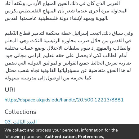
العربي الذي كان في ذلك الحين المنهاج الأردني, ولكنه أعاد
المحاولة مرة أخرى عندما شعر بأن المنهاج الفلسطيني يكرس
الهوية ويمهد لإنشاء دولة فلسطينية عاصمتها القدس.
وفي سياق ذلك, اتبعت إسرائيل خطة محكمة لتدمير قطاع التّعليم
في القدس من خلال ضرب محاوره الرئيسية الثلاث وهي: المعلم
والطالب والمنهج, إذ تقوم سلطات الاحتلال بوضع عقبات مختلفة
أمام الطالب لكي لا يحصل على حقه بتعليم إلزامي مجاني جيد,
ضاربة بعرض الحائط جميع القوانين والمواثيق الدولية التي تضمن
له هذا الحق, متغاضية عن مسؤولياتها القانونية تجاه شعب محتل,
كما تحرمه من الوصول إلى مدرسته بسهولة.
URI
https://dspace.alquds.edu/handle/20.500.12213/8881
Collections
03. العدد الثالث
We collect and process your personal information for the
Full item page
following purposes:
Authentication, Preferences,