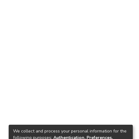
We collect and process your personal information for the
following purposes:
Authentication, Preferences,