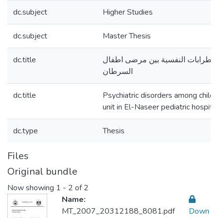
dc.subject
Higher Studies
dc.subject
Master Thesis
dc.title
اضطرابات النفسية بين مرضى اطفال
السرطان
dc.title
Psychiatric disorders among childr
unit in El-Naseer pediatric hospita
dc.type
Thesis
Files
Original bundle
Now showing
1 - 2 of 2
Name:
MT_2007_20312188_8081.pdf
Down