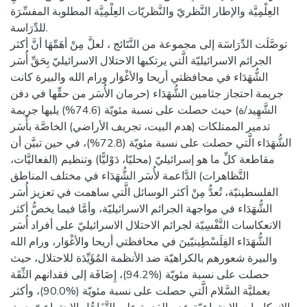
العِلْمِيَّة والإطار النَّظريّ والنَّظريّات العِلْمِيَّة المطلوبة المفسِّرَة
للدِّرَاسة.
توصَّلَت الدِّرَاسَة إلى مجموعة من النَّتَائج ، لعلَّ مِنْ أهَمِّهَا أنَّ أكثر
الجرائم الاسرائيليّة الَّتي يرتكبها الاحتلال الاسرائيليّ بِحَقِّ أُسَر
الشُّهَدَاء في محافظتي أريحا والأغْوَار ورام الله والبيرة كانت
جريمة احتجاز جثامين الشُّهَدَاء (حرمان الأُسَر من حقِّها في دفن
الشَّهِيد/ة) حيث حصلت على نسبة مئويّة (74.6%) يليها جريمة
تدمير الممتلكات (هدم البيت، تجريف الأراضي) الخاصَّة بأُسَر
الشُّهَدَاء الَّتي حصلت على نسبة مئويّة (72.8%)، في حين تبيَّن أن
مقاطعة كلِّ ما هو إسرائيليّ (محليّا، دَوْليًّا) وتنظيم (الفعاليَّات،
التَّظاهرات) الدَّاعمة لأُسَر الشُّهَدَاء في مختلف المناطق
الفلسطينيّة، تُعدُّ مِنْ أكثر الوسائل الَّتي ساهمت في تعزيز أُسَر
الشُّهَدَاء في مواجهة الجرائم الاسرائيليّة، وأمَّا فيما يخصُّ أكثر
الانعكاسات النَّفْسِيّة لجرائم الاحتلال الاسرائيليّ على أفراد أُسَر
الشُّهَدَاء الفِلَسْطِينيّينَ في محافظتي أريحا والأغْوَار، ورام الله
والبيرة شعورهم بالكراهيّة ضد الأنظمة المُؤَيِّدَة للاحتلال، حيث
حصلت على نسبة مئويّة (%94.2)، إِضَافَة إلى فقدانهم الثِّقَة
بعمليَّة السَّلام الَّتي حصلت على نسبة مئويّة (%90.0)، وأكثر