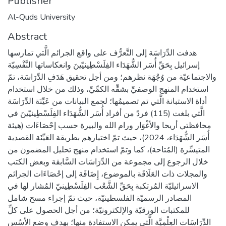
Publisher
Al-Quds University
Abstract
هدفت الدِّرَاسَة إلى التَّعرُّف على واقع الجرائم الَّتي تمارسها
إسرائيل بِحَقِّ أُسَر الشُّهَدَاء الفِلَسْطِينيّينَ وانعكاساتها النَّفْسِيّة
والاجتماعيّة من وُجْهَة نظرهم؛ ومن أجل تحقيق هَدَفِ الدِّرَاسَة، تمّ
استخدام المنهج الوصفيِّ بشقِّه الكمِّيِّ، وذلك من خلال استخدام
أداة الاستبانة الَّتي تم تصميمُها؛ لجمع البيانات من عَيِّنَة الدِّرَاسَة
الَّتي بلغت (115) فردً من أفراد أُسَر الشُّهَدَاء الفِلَسْطِينيّينَ في
محافظتي أريحا والأغْوَار ورام الله والبيرة حسب إحْصَاءَات (هيئة
أُسَر الشُّهَدَاء، 2024)، حيث تمّ اختيارهم بطريقة العَيِّنَة القصدية
المتيسِّرة (المُتاحة)، كما وتمّ استخدام منهج تحليل المضمون من
خلال الرجوع إلى مجموعة من الدِّرَاسَات السَّابقة وبعض الكتب
والمجلات ذات العَلَاقَة بالموضوع، إِضَافَة إلى إحْصَاءَات الجرائم
الاسرائيليّة المُرتكبة بِحَقِّ الشَّعْب الفِلَسْطِينيّ المُشار لها في
المصادر الرسميّة الفلسطينيّة، حيث تمّ إجراء مسح شامل
للمكتبات الورقيّة والإلكترونيّة؛ من أجل الحصول على كلِّ
الدِّرَاسَات العِلْمِيَّة الَّتي يمكن الاستفادة منها؛ بهدف وضع الأسُسِ