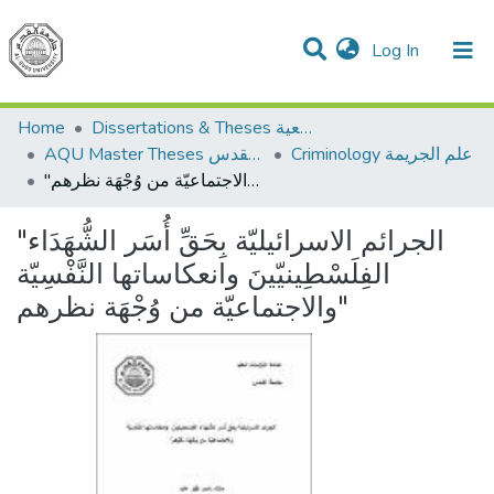
(current)
Log In
Communities & Collections
All of DSpace
Home
Dissertations & Theses الرسائل الجامعية
Criminology علم الجريمة
AQU Master Theses الرسائل الجامعية الخاصة بجامعة القدس
"الجرائم الاسرائيليّة بِحَقِّ أُسَر الشُّهَدَاء الفِلَسْطِينيّينَ وانعكاساتها النَّفْسِيّة والاجتماعيّة من وُجْهَة نظرهم"
"الجرائم الاسرائيليّة بِحَقِّ أُسَر الشُّهَدَاء
الفِلَسْطِينيّينَ وانعكاساتها النَّفْسِيّة
والاجتماعيّة من وُجْهَة نظرهم"