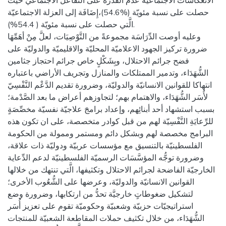
الانعكاسات الاجتماعيّة عدم القدرة على التَّفَاعُل الاجتماعيّ حيث
حصلت على نسبة مئويّة (%54.6)،إِضَافَة إلى العزلة الاجتماعيّة
الَّتي حصلت على نسبة مئويّة ( 54.4%).
وعليه أوصت الدِّرَاسَة مجموعةً من التَّوْصِيَات، لعلَّ مِنْ أهَمِّهَا
ضرورة تركيز الجهود الاعلاميّة المحليّة والاقليميّة والدوليّة على
فضح جرائم الاحتلال، وبِشَكْلٍ خاص جرائم احتجاز جثامين
الشُّهَدَاء، وتدمير الممتلكات والمنازل وتجريف الأراضي باعتباره
انتهاكا للقوانين الانسانيّة والدوليّة، وضرورة تقديم الدَّعْم النَّفْسِيّ
لأُسَر الشُّهَدَاء، والاهتمام بهم؛ لتجاوزهم أعراض ما بعد الصَّدْمة؛
بسبب استشهاد أحد أبنائِهم، وإعداد برامجَ علاجيّة نفسيّة مخصِّصَةٍ
للرِّعايَةِ النَّفْسِيّة لهم من قبل كوادر متخصصة، على ان تكون هذه
البرامج مخصصة لهم وبشكل دائم ومستمر وممولة من الحكومة
الفلسطينيّة بالتنسيق مع مؤسسات عربيّة ودوليّة ذات علاقة،
وضرورة توجُّه المؤسَّسَات الرسميّة الفلسطينيّة لدعم الدِّعاية
الخارجيّة الفاضحة لجرائم الاحتلال وتكثيفها، الَّتي تنتهك من خلالها
القوانين الانسانيّة والدوليّة، وعرضها على الشُّعُوب الأخرى؛
لتشكيل ضغوطاتٍ خارجيَّة تحدُّ من ارتكابها، وضرورة وضع
استراتيجيّات حزبيّة وشعبيّة وحكوميّة تقوم على تعزيز أُسَر
الشُّهَدَاء، من خلال تكثيف حملات المقاطعة الشعبيّة للمنتجات