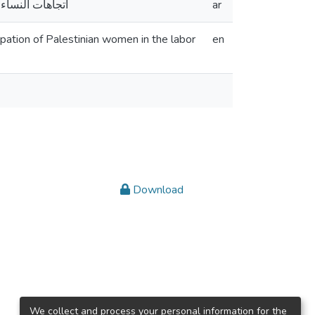
اتجاهات النساء
ar
ipation of Palestinian women in the labor
en
Download
We collect and process your personal information for the