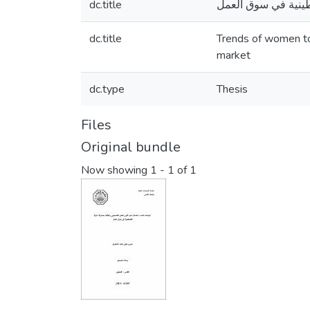
dc.title
سطينية في سوق العمل
dc.title
Trends of women tow
market
dc.type
Thesis
Files
Original bundle
Now showing
1 - 1 of 1