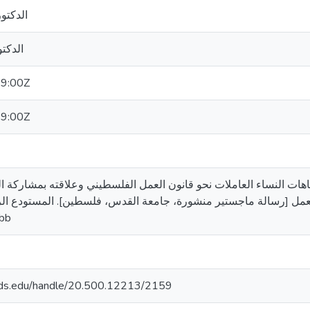
الدكتو
الدكتو
9:00Z
9:00Z
سرين الحموري رفيق. (2016). اتجاهات النساء العاملات نحو قانون العمل الفلسطيني وعلاقته بم
سوق العمل [رسالة ماجستير منشورة، جامعة القدس، فلسطين]. المستودع. https
2bb
quds.edu/handle/20.500.12213/2159