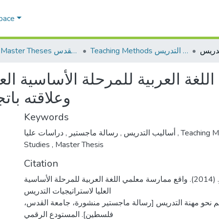
Space
Teaching Methods أساليب التدريس
AQU Master Theses الرسائل الجامعية الخاصة بجامعة القدس
لغة العربية للمرحلة الأساسية الع
وعلاقته بات
Keywords
,
رسالة ماجستير
,
أساليب التدريس
دراسات عليا
,
Teaching 
Studies
,
Master Thesis
Citation
الدرك، مهران ماهر. (2014). واقع ممارسة معلمي اللغة العربية للمرحلة الأساسية
العليا لاستراتيجيات التدريس
اتهم نحو مهنة التدريس [رسالة ماجستير منشورة، جامعة القدس
فلسطين]. المستودع الرقمي