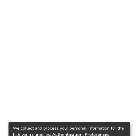
We collect and process your personal information for the
following purposes:
Authentication, Preferences,