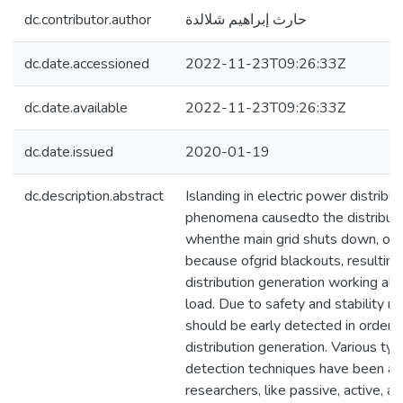
dc.contributor.author
حارث إبراهيم شلالدة
dc.date.accessioned
2022-11-23T09:26:33Z
dc.date.available
2022-11-23T09:26:33Z
dc.date.issued
2020-01-19
dc.description.abstract
Islanding in electric power distribu
phenomena causedto the distributi
whenthe main grid shuts down, or u
because ofgrid blackouts, resulting
distribution generation working alo
load. Due to safety and stability re
should be early detected in order 
distribution generation. Various typ
detection techniques have been ap
researchers, like passive, active, 