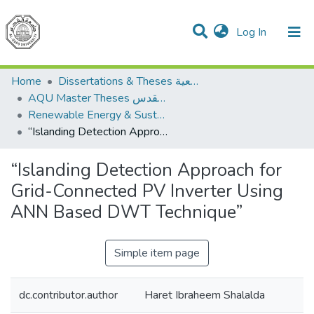
(current)
Log In
Communities & Collections
All of DSpace
Home
Dissertations & Theses الرسائل الجامعية
AQU Master Theses الرسائل الجامعية الخاصة بجامعة القدس
Renewable Energy & Sustainability الطاقة المتجددة والاستدامة
“Islanding Detection Approach for Grid-Connected PV Inverter Using ANN Based DWT Technique”
“Islanding Detection Approach for
Grid-Connected PV Inverter Using
ANN Based DWT Technique”
Simple item page
dc.contributor.author
Haret Ibraheem Shalalda