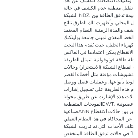
الة، وتقنيات الاتصالات للكشف عن بعد
لى تقليل منطقة عدم الكشف في حالة
الشبكة NDZ، والتي يتسبب فيها صغر قيمة تدفق الطاقة بين
حمل المحلي. وأظهرت تلك الطرق نتائج
لكشف والمدة الزمنية. النظام المعتمد
و الخط المغذي لمبنى جامعة بوليتكنك
هرباء الخليل، حيث يُقدم هذا البحث
لانقطاع يمكن اعتمادها في العاكس
طة طاقة فوتوفولتية. تتمثل الطريقة
ات انقطاع الشبكة (الاستجزار) وحالات
ة وتشويشات مؤقتة مثل أخطاء القصر
لخطوط بأنواعها، وعمليات فصل ووصل
تقوم هذه الطريقة على تسجيل إشارات
مُعاملات هذه الإشارت عن طريق محولة
المويجات المتقطعةDWT، واختبارها داخل شبكة عصبونية
صناعيةANN بقصد تدريبها للتمييز بين حالات الانقطاع
تجَ عن المحاكاة في هذا النظام العملي
مختلف الأحداث التي تم تدريب الشبكة
صا ً في حالات تدفق الطاقة المنخفض