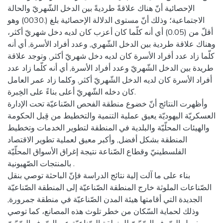
الإحصائية أنّ هناك علاقةً طرديةً بين الدخل الشّهريّ والحالة
الاجتماعية؛ وذلك أنّ مستوى الدلالة الإحصائية بلغ (.0030) وهو
أقلّ من (0.05) أي أنه كلّما كان أعزب كان لديه دخل شهريّ أكثر،
وهناك علاقة طردية بين الدخل الشّهري, وعدد أفراد الأسرة, أي أنه
كلّما زاد عدد أفراد الأسرة كان لديه دخل شهريّ أكثر, وتوجد علاقة
طريدة بين الدخل الشّهريّ وعدد أفراد الأسرة, أي أنه كلّما زاد عدد
أفراد الأسرة كان لديه الدخل الشّهريّ أكثر, وكلما زاد عمر العامل
كان دخله الشّهريّ أعلى بناءً على الخِبرة.
وأظهرت النتائج أنّ خضوع منطقة الفحص الصّناعيّة تحت الإدارة
العسكريّة اليهوديّة يعيق عملية التنمية والتخطيط من قِبل الحكومة
والهيئات المحلّيّة والبلدية في المنطقة لتطوير الخدمات وتخطيط
المنطقة بشكل أفضل, وأكبر معيق لعملية تطوير الاقتصاد
الفلسطينيّ وقطاع الصّناعة نتيجة إغراق الأسواق المحلّيّة
بالمنتجات الصّهيونية .
بناء على ما آلت إلية نتائج الدراسة فإنّ الباحثة توصي بنقل
الصّناعات الملوثة خارج المنطقة الصّناعيّة إلى المنطقة الصّناعيّة
الجديدة التي أقامتها هيئة المدن الصّناعيّة في منطقة جمرورة,
وذلك لحماية السّكان من خطر تلوث هذه المصانع، كما توصي