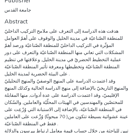
Publisher
جامعة القدس
Abstract
هدفت هذه الدراسة إلى التعرف على ملامح التركيب الداخليّ
للمنطقة الصّناعيّة في مدينة الخليل والوقوف على أهمّ العوامل
المؤثّرة في التركيب الداخليّ للمنطقة الصّناعيّة ورصد أهمّ
المشكلات التي تعاني منها المنطقة الصّناعيّة والتعرف على دور
عملية التخطيط الحضريّ في مدينة الخليل, وعلاقتها في تنظيم
المنطقة الصّناعيّة وتخطيطها ومعرفة تأثير المنطقة الصّناعيّة
على البيئة الحضرية لمدينة الخليل .
وقد اعتمدت الدراسة على المنهج الوصفيّ والمنهج التحليليّ
والمنهج التاريخيّ بالإضافة إلى منهج الدراسة الحالية وكذلك المنهج
الإقليميّ، وقد اعتمدت الدراسة على عدة أدوات, منها المقابلة
للمختصّين والمهندسين في الهيئات المحلّيّة والعاملين, والسّكان
في المنطقة الصّناعيّة، بالإضافة إلى الاستبانة التي وُزّعِت على
عينة عشوائية بسيطة تتكون من( 70 مبحوثًا) وُزِّعت على العاملين
فقط في المنطقة الصّناعيّة .
تبين للباحثة من خلال حساب قِيمة معامل ارتباط بيرسون والدلالة