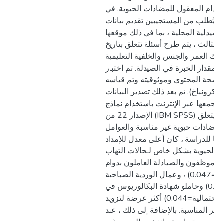
تخدام المعقول للمضادات الحيوية. في
، يُطلب من المستجيبين تقديم بيانات
لصيدلية المحلية ، بما في ذلك موقعها
الثالث ، يتم طرح أسئلة تتعلق بتاريخ
لك العمر والجنس والخلفية التعليمية
قدار الخبرة في الصيدلة. تم اختبار
 صحة المحتوى وموثوقيته وتم قياسه
 كرونباخ). تم بعد ذلك تصدير البيانات
التي تم جمعها عبر الإنترنت باستخدام نماذج ( (Go
الإصدار 22 من (IBM SPSS) لتقييمها وتحليلها فيما يتعلق
 مضادات حيوية غير مناسبة والعوامل
وفقًا للدراسة ، كان أعلى معدل للإمداد
 الحيوية بشكل خاص لـحالات التهاب
 الموظفون والصيادلة العاملون بدوام
كامل (القيمة الاحتمالية=0.047) ، وعمال الوردية الصباحية
(القيمة الاحتمالية=0.033) وحاملو شهادة البكالوريوس في
الصيدلة (القيمة الاحتمالية=0.044) أكثر عرضة لتزويد
ير المناسبة. بالإضافة إلى ذلك ، عند