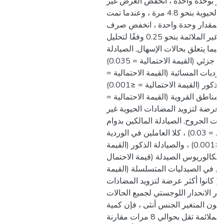
عمر بوحدة واحدة ، انخفض العرض غير
المناسب للمضادات الحيوية بنحو 4.8 مرة ، وعندما تمت
رة بمقدار وحدة واحدة ، انخفض صرف
المضادات الحيوية غير الملائمة بنحو 0.25 وفقًا لتحليل
 فيما يتعلق بحالات الإسهال, الصيادلة
الموظفون بدوام جزئي (القيمة الاحتمالية = 0.035)
لورديات المسائية (القيمة الاحتمالية
0.023) والصيادلة الذكور (القيمة الاحتمالية = ≤0.001)
المناطق القروية (القيمة الاحتمالية
≤0.001( عرضة لتزويد المضادات الحيوية غير
الات الجروح, الصيادلة المالكين بدوام
كامل (قيمة الاحتمال = 0.03) ، كلا العاملين في الوردية
(قيمة الاحتمال = ≤0.001) ، والصيادلة الذكور (القيمة
تمالية = 0.002) ، وبكالوريوس الصيدلة (قيمة الاحتمال
= 0.018) في الصيدليات المتسلسلة (القيمة
الاحتمالية = ≤0.001( كانوا أكثر عرضة لتزويد المضادات
ظهر الانحدار اللوجستي لجميع الحالات
يكون المتغير الجنس أنثى ، فإن كمية
المضادات الحيوية غير الملائمة تقل بحوالي 8 مرات مقارنة