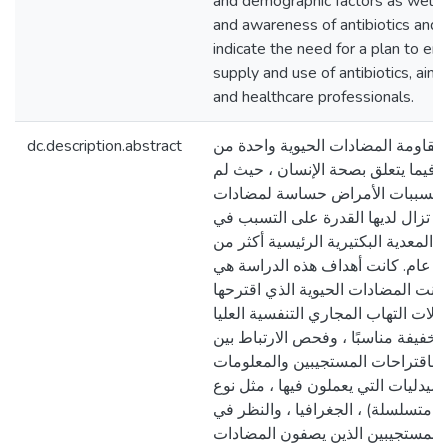
and demographic factors as well 
and awareness of antibiotics and
indicate the need for a plan to en
supply and use of antibiotics, aim
and healthcare professionals.
dc.description.abstract
ر مقاومة المضادات الحيوية واحدة من
فيما يتعلق بصحة الإنسان ، حيث لم
ن مسببات الأمراض حساسة لمضادات
ولا تزال لديها القدرة على التسبب في
 المعدية البكتيرية الرئيسية أكثر من
11 ام. كانت أهداف هذه الدراسة هي
 كانت المضادات الحيوية الذي اقترحها
لات التهاب المجاري التنفسية العليا
لخفيفة مناسبًا ، وفحص الارتباط بين
ة باقتراحات المستجيبين والمعلومات
صيدليات التي يعملون فيها ، مثل نوع
و متسلسلة) ، الجغرافيا ، والنظر في
بالمستجيبين الذين يصفون المضادات