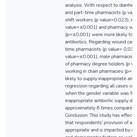
analysis. With respect to diarrhe
and part-time pharmacists (p val
shift workers (p value=0.023), ma
value=≤0.001) and pharmacy worke
(p=≤0.001) were more likely to s
antibiotics. Regarding wound case
time pharmacists (p value= 0.03),
value=≤0.001), male pharmacists
of pharmacy degree holders (p v
working in chain pharmacies (p=
likely to supply inappropriate antib
regression regarding all cases co
when the gender variable was fem
inappropriate antibiotic supply d
approximately 8 times compared 
Conclusion: This study has effect
that respondents' provision of anti
appropriate and is impacted by cli