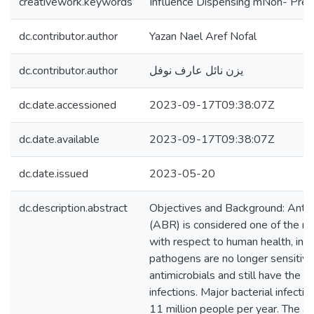
creativework.keywords
Influence Dispensing mNon- Prescr
dc.contributor.author
Yazan Nael Aref Nofal
dc.contributor.author
يزن نائل عارف نوفل
dc.date.accessioned
2023-09-17T09:38:07Z
dc.date.available
2023-09-17T09:38:07Z
dc.date.issued
2023-05-20
dc.description.abstract
Objectives and Background: Antibi
(ABR) is considered one of the m
with respect to human health, in 
pathogens are no longer sensitive
antimicrobials and still have the ab
infections. Major bacterial infectio
11 million people per year. The a