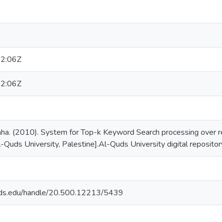
2:06Z
2:06Z
ha. (2010). System for Top-k Keyword Search processing over re
l-Quds University, Palestine].Al-Quds University digital reposit
quds.edu/handle/20.500.12213/5439