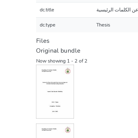
dc.title
dc.type
Thesis
Files
Original bundle
Now showing
1 - 2 of 2