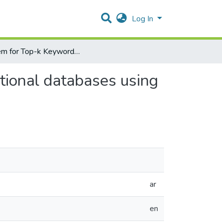
Log In
System for Top-k Keyword Search processing over relational databases using semantics
tional databases using
ar
en