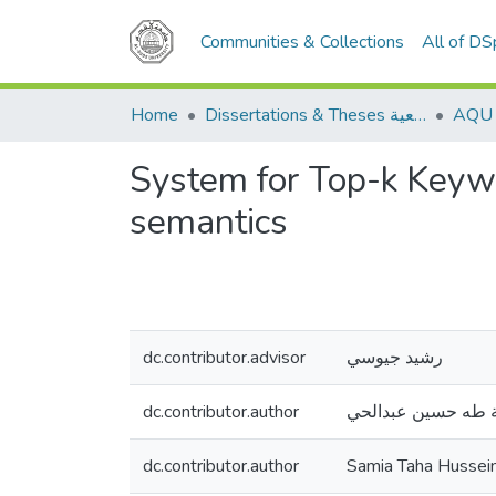
Communities & Collections
All of D
Home
Dissertations & Theses الرسائل الجامعية
System for Top-k Keywo
semantics
dc.contributor.advisor
رشيد جيوسي
dc.contributor.author
 طه حسين عبدالحي
dc.contributor.author
Samia Taha Hussei