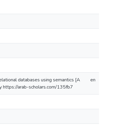
lational databases using semantics [A
en
ory https://arab-scholars.com/135fb7