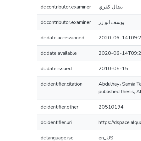
dc.contributor.examiner
نضال كفري
dc.contributor.examiner
يوسف ابو زر
dc.date.accessioned
2020-06-14T09:2
dc.date.available
2020-06-14T09:2
dc.date.issued
2010-05-15
dc.identifier.citation
Abdulhay، Samia Ta
published thesis, A
dc.identifier.other
20510194
dc.identifier.uri
https://dspace.al
dc.language.iso
en_US