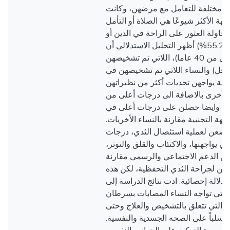
ات مختلفة للتعامل مع مرضهن، وكانت
جهة الأكثر شيوعًا هي الصلاة أو التأمل
(75.5%)، ة العثور على الراحة في الدين أو
المعتقدات الروحية . (55.2%) أظهر التحليل الاستدلالي أن
النساء الأصغر سنا (أقل من 40 عاما)، اللاتي تم تشخيصهن
أقل) والنساء اللاتي تم تشخيصهن في
رابعة يواجهن تحديات أكثر من نظيراتهن
لأخرى بالاضافة الى درجات أعلى من
تر. ، وايضا حصلن على درجات أعلى في
اجهة التجنبية مقارنة بالنساء الأخريات
خضعن لعملية استئصال الثدي، درجات
تي يواجهنها، والاكتئاب والقلق والتوتر
ن الدعم الاجتماعي والرسمي مقارنة
ضعن لجراحة الثدي التحفظية، لكن هذه
لالة إحصائية. ادت نتائج الدراسة إلى
التي تواجه النساء المصابات بسرطان
والتي تتعلق بالتشخيص والعلاج وحتى
تؤثر سلباً على الصحه الجسدية والنفسية