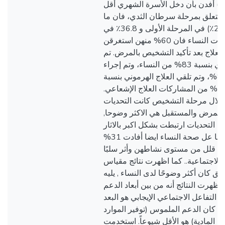
لمشاركات (53.8%) أفدن بأن دخل الأسرة الشهري أقل
. فيما يتعلق بمرحلة سرطان الثدي، فان ما
يقرب من الربع (24٪) في المرحلة الأولى و 36.8٪ في
المرحلة الثانية. كما أفادت النساء فان 60% منهن استغرقن
يع لبدء العلاج بعد تأكيد التشخيص بالمرض. تم
تلقي العلاج الكيمياوي بنسبة 83% من النساء، وتم إجراء
عملية جراحية لـ 84%، وتم تلقي العلاج الهرموني بنسبة
71%، بينما تلقى 68.4% من المشاركات العلاج الإشعاعي.
خلال مرحلة التشخيص كانت التحديات
 المرض والمستقبل هي الاكثر وضوحا
اج التحديات ارتبطت بشكل اكبر بالاثار
الجانبية للعلاجات وتاثيرها عل صحة النساء ايضا أفادت 31%
ن قلل من مستوى نشاطهن وأثر سلبًا
الاجتماعية.. كما اظهرت نتائج مقياس
لق كان أكثر وضوحًا لدى النساء , يليه
. أظهرت النتائج أنه من بين أبعاد الدعم
 التفاعل الاجتماعي الإيجابي هو البعد
ين كان الدعم الملموس (توفير الموارد
ت المادية) هو الأقل شيوعاً. استخدمت