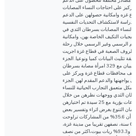
 مصادر مختلفة للحصول على الدعم
لتركيز على احتاجات النساء المصابات
ع غزه وامكانية حصولهن على الدعم
 الدراسة لاستكشاف التحديات النفسية
جه النساء المصابات بسرطان الثدي في
تيجيات التكيف الخاصة بهن، وامكانية
دعم الرسمي وغير الرسمي خلال رحلة
ظروف الصعبة في قطاع غزة اجريت
قة تثليث البيانات كميا ونوعيا. الجزء
الكمي تم من خلال استبيان مع 329 امرأة مصابة بسرطان
تلف محافظات قطاع غزة ويركز على
 يواجهنها والدعم المقدم لهن. الجزء
كل متعمق التجارب الحياتية للنساء
طان الثدي ووجهات نظرهن من خلال
المناقشه في اربع مجموعات بؤرية مع 25 سيدة تم اختيارهن
مان التنوع بغرض اثراء وتفسير بعض
النتائج وأظهرت النتائج أن 35.6% من المشاركات تراوحت
أعمارهن بين 51-60 سنة، نصفهن تقريبا من مدينة غزة،
و76% منهن متزوجات، و93.3% ربات بيوت،اكثر من نصف