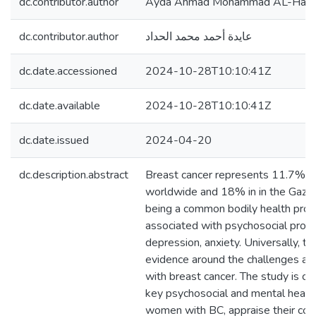
dc.contributor.author
Ayda Ahmad Mohammad AL-Had
dc.contributor.author
عايدة أحمد محمد الحداد
dc.date.accessioned
2024-10-28T10:10:41Z
dc.date.available
2024-10-28T10:10:41Z
dc.date.issued
2024-04-20
dc.description.abstract
Breast cancer represents 11.7% of
worldwide and 18% in in the Gaza St
being a common bodily health probl
associated with psychosocial prob
depression, anxiety. Universally, th
evidence around the challenges a
with breast cancer. The study is c
key psychosocial and mental health
women with BC, appraise their copi