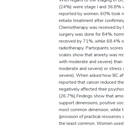
With regard to the staging of BC, n
(24%) were stage I and 36.8% wer
reported by women, 60% took mor
initiate treatment after confirming t
Chemotherapy was received by 8
surgery was done for 84%, hormon
received by 71%, while 68.4% of p
radiotherapy. Participants scores o
scales show that anxiety was mor
with moderate and severe) than d
moderate and severe) or stress (
severe). When asked how BC aff
reported that cancer reduced their a
negatively affected their psychosoc
(26.7%).Findings show that among 
support dimensions, positive social
most common dimension, while tan
(provision of practical resources an
the least common. Women used dif