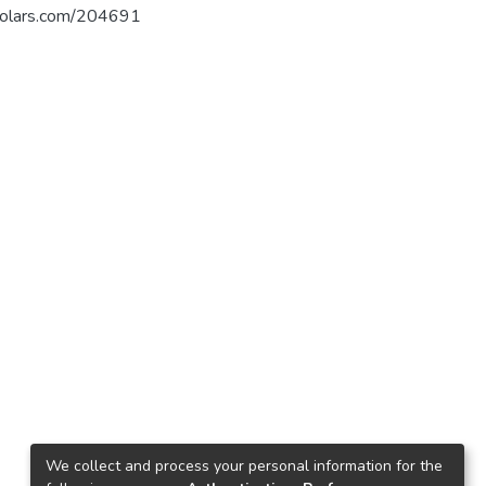
فلسط. https://arab-scholars.com/204691
We collect and process your personal information for the