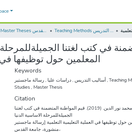
Space
Teaching Methods أساليب التدريس
AQU Master Theses الرسائل الجامعية الخاصة بجامعة القدس
منة في كتب لغتنا الجميلةللمرحلة 
المعلمين حول توظيفها في ال
Keywords
,
دراسات عليا
,
أساليب التدريس
رسالة ماجستير
,
Teaching 
Studies
,
Master Thesis
Citation
الشويكي، ندى محمد نور الدين. (2019). قيم المواطنة المتضمنة في كتب لغتنا
الجميلةللمرحلة الاساسية الدنيا
 حول توظيفها في العملية التعليمية التعلمية [رسالة ماجستير
منشورة، جامعة القدس،